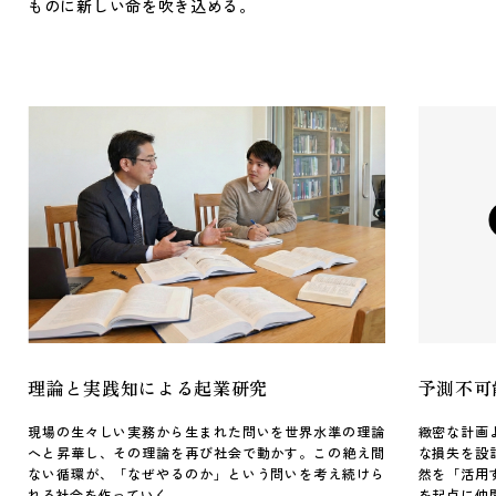
ものに新しい命を吹き込める。
理論と実践知による起業研究
予測不可
現場の生々しい実務から生まれた問いを世界水準の理論
緻密な計画
へと昇華し、その理論を再び社会で動かす。この絶え間
な損失を設
ない循環が、「なぜやるのか」という問いを考え続けら
然を「活用
れる社会を作っていく。
を起点に仲