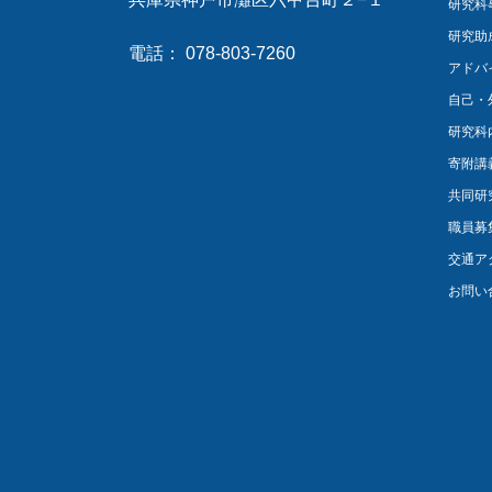
研究科
研究助
電話： 078-803-7260
アドバ
自己・
研究科
寄附講
共同研
職員募
交通ア
お問い