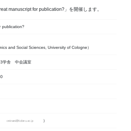
t manuscript for publication?」を開催します。
r publication?
cs and Social Sciences, University of Cologne）
3学舎 中会議室
0
）