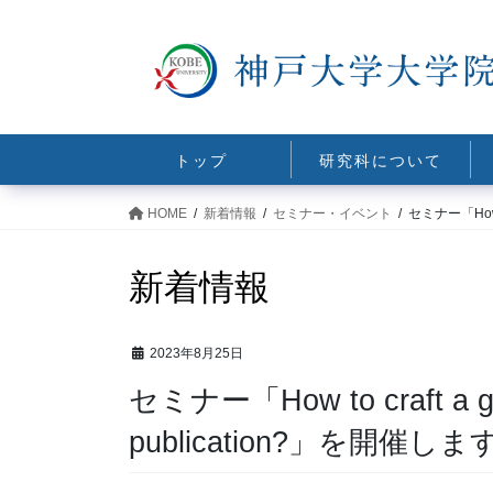
コ
ナ
ン
ビ
テ
ゲ
ン
ー
ツ
シ
に
ョ
トップ
研究科について
移
ン
動
に
HOME
新着情報
セミナー・イベント
セミナー「How to
移
動
新着情報
2023年8月25日
セミナー「How to craft a gre
publication?」を開催しま