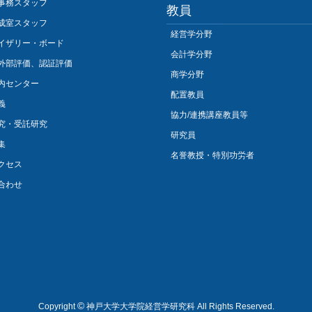
事務スタッフ
教員
成室スタッフ
経営学分野
イザリー・ボード
会計学分野
外部評価、認証評価
商学分野
内センター
配置教員
義
協力/連携講座教員等
究・受託研究
研究員
集
名誉教授・特別功労者
クセス
合わせ
©
Copyright
神戸大学大学院経営学研究科 All Rights Reserved.