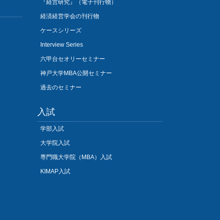
『経営研究』（電子刊行物）
経済経営学会の刊行物
ケースシリーズ
Interview Series
六甲台セオリーセミナー
神戸大学MBA公開セミナー
過去のセミナー
入試
学部入試
大学院入試
専門職大学院（MBA）入試
KIMAP入試