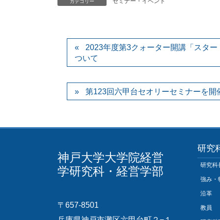
セミナー・イベント
カテゴリー
2023年度第3クォーター開講「スタ
ついて
第123回六甲台セオリーセミナーを
研究
神戸大学大学院経営
研究科
学研究科・経営学部
強み・
沿革
〒657-8501
教員
兵庫県神戸市灘区六甲台町２−１