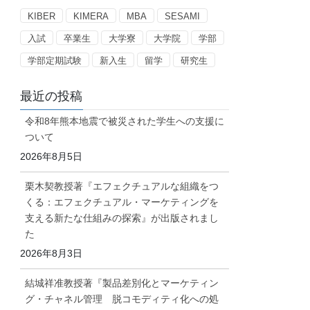
ー
KIBER
KIMERA
MBA
SESAMI
入試
卒業生
大学寮
大学院
学部
学部定期試験
新入生
留学
研究生
最近の投稿
令和8年熊本地震で被災された学生への支援に
ついて
2026年8月5日
栗木契教授著『エフェクチュアルな組織をつ
くる：エフェクチュアル・マーケティングを
支える新たな仕組みの探索』が出版されまし
た
2026年8月3日
結城祥准教授著『製品差別化とマーケティン
グ・チャネル管理 脱コモディティ化への処