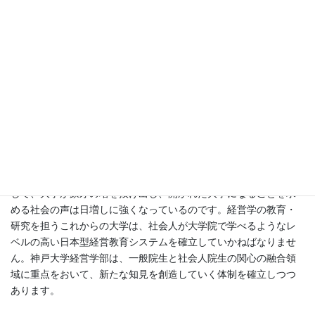
究を支えるとともに、そのことが学部の教育・研究の活性化につ
ながっています。学部・大学院の一体となった発展をめざして、
経営学研究・教育における中核校であるとともに経営学に関する
世界的な教育・研究拠点となることが、神戸大学経営学部の究極
の目標です。
日本で大学院が注目を集めるに至った背景には、経営学教育・研
究をとりまく急激な環境変化があります。大学の外では、一方で
世界市場に向かっての日本企業の躍進と日本の経済大国化が、世
界の関心を日本企業に集めています。他方で、欧米の先進経営技
術を消化・吸収した日本企業は独自の経営理念と技術を模索し、
激変する環境への深い洞察を求めようとしています。これに呼応
して、大学が象牙の塔を抜け出し、開かれた大学になることを求
める社会の声は日増しに強くなっているのです。経営学の教育・
研究を担うこれからの大学は、社会人が大学院で学べるようなレ
ベルの高い日本型経営教育システムを確立していかねばなりませ
ん。神戸大学経営学部は、一般院生と社会人院生の関心の融合領
域に重点をおいて、新たな知見を創造していく体制を確立しつつ
あります。