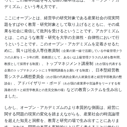
デミズム」という考え方です。
ここにオープンとは、経営学の研究対象である産業社会の現実問
題をすばやく教育・研究対象として取り上げるとともに、その成
果を社会に発信して批判を受けるということです。アカデミズム
とは、このような教育・研究を大学の主体性・自律性において行
うということです。このオープン・アカデミズムを定着させるた
めに、我々は社会人専任教員制
（企業の第一線で活躍している中級管理クラ
スの人材を１～３年の間、助教授として、あるいは上級管理クラスの人材を数年間、
、トップマネジメント講座制
教授として採用する制度）
（わが国を代表する
、日本型経営教
企業のトップマネジメントに１学期間講義をお願いする制度）
育システム構想委員会
（わが国の代表的企業の人材責任者と経営学部教員の懇
、アドバイザリー・ボード
談会）
（わが国の産業界や言論界をリードする有
などの教育システムを生み出し
識者の方々と経営学教員との意見交換の場）
ました。
しかし、オープン・アカデミズムのより本質的な側面は、経営に
関する問題の現実の変化を踏まえながらも、産業社会の時流論理
を超えた知見と洞察を、教育と研究の場で生み出すことにありま
す。それは、問題の本質を客観的により広く考えることに他なり