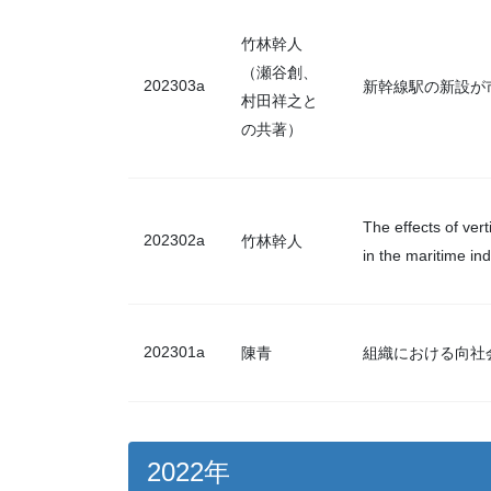
竹林幹人
（瀬谷創、
202303a
新幹線駅の新設が市区町
村田祥之と
の共著）
The effects of ver
202302a
竹林幹人
in the maritime in
202301a
陳青
組織における向社
2022年