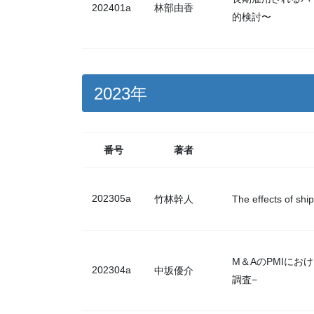
202401a
林部由香
的検討〜
2023年
番号
著者
202305a
竹林幹人
The effects of shi
M＆AのPMIに
202304a
中坂優介
調査−