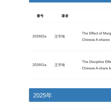
番号
著者
The Effect of Marg
202602a
王宇琦
Chinese A-shares
The Discipline Eff
202601a
王宇琦
Chinese A-share 
2025年