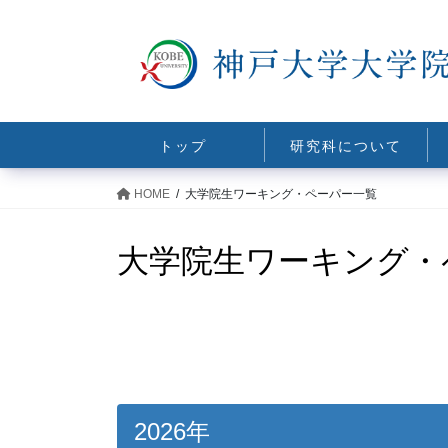
コ
ナ
ン
ビ
テ
ゲ
ン
ー
ツ
シ
に
ョ
トップ
研究科について
移
ン
動
に
HOME
大学院生ワーキング・ペーパー一覧
移
動
大学院生ワーキング・
2026年