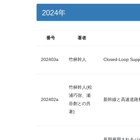
2024年
番号
著者
202403a
竹林幹人
Closed-Loop Suppl
竹林幹人(松
浦巧弥、瀬
202402a
新幹線と高速道路整備
谷創との共
著)
長期雇用されるパ