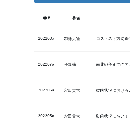
番号
著者
202208a
加藤大智
コストの下方硬直
202207a
張嘉楠
南北戦争までのア
202206a
穴田貴大
動的状況における
202205a
穴田貴大
動的状況において