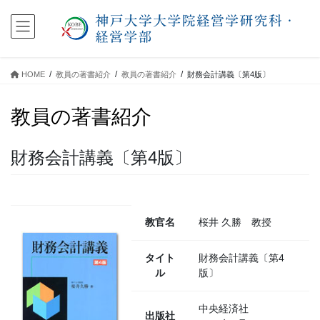
コ
ナ
ン
ビ
テ
ゲ
ン
ー
ツ
シ
HOME
教員の著書紹介
教員の著書紹介
財務会計講義〔第4版〕
に
ョ
移
ン
教員の著書紹介
動
に
移
動
財務会計講義〔第4版〕
教官名
桜井 久勝 教授
タイト
財務会計講義〔第4
ル
版〕
中央経済社
出版社