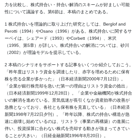
力を比較し、株式持合い・持合い解消のスキームが好ましい可能
性について議論する。第6節は、本稿のまとめである。
1 株式持合いを理論的に取り上げた研究としては、Berglof and
Perotti（1994）やOsano（1996）がある。株式持合いに関するサ
ーベイは、シェアード（1993）やCorbett（1994）、米沢
（1995、第5章）が詳しい。株式持合いの解消については、砂川
（2002）が理論モデルを提示している。
2 本稿のシナリオをサポートする記事をいくつか紹介しておこう。
「昨年度はリストラ資金を調達したり、赤字を埋めるために保有
株を売る企業が多かった」（日本経済新聞2000年7月12日）。
「企業が銀行株売却を急いだ第一の理由はリストラ資金の捻出」
（日本経済新聞1999年12月28日）。「企業や金融機関が株式持合
いの解消を進めている。景気低迷が長引くなか資産効率の改善が
急務となっており、各社とも保有株を見直している」（日本経済
新聞1998年7月22日夕刊）。「昨年以降、株式の持合い構造が急
速に崩壊し始めているのは、リストラ（事業の再構築）の進展に
伴い、投資採算に合わない株式を売却する動きが強まってきてい
ることが大きい」（日経金融新聞1996年8月20日）。