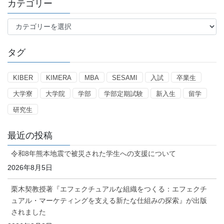
カテゴリー
カ
テ
ゴ
タグ
リ
ー
KIBER
KIMERA
MBA
SESAMI
入試
卒業生
大学寮
大学院
学部
学部定期試験
新入生
留学
研究生
最近の投稿
令和8年熊本地震で被災された学生への支援について
2026年8月5日
栗木契教授著『エフェクチュアルな組織をつくる：エフェクチ
ュアル・マーケティングを支える新たな仕組みの探索』が出版
されました