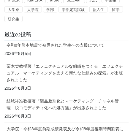
KIBER
KIMERA
MBA
SESAMI
入試
卒業生
大学寮
大学院
学部
学部定期試験
新入生
留学
研究生
最近の投稿
令和8年熊本地震で被災された学生への支援について
2026年8月5日
栗木契教授著『エフェクチュアルな組織をつくる：エフェクチ
ュアル・マーケティングを支える新たな仕組みの探索』が出版
されました
2026年8月3日
結城祥准教授著『製品差別化とマーケティング・チャネル管
理 脱コモディティ化への処方箋』が出版されました
2026年8月3日
大学院：令和8年度前期成績発表及び令和8年度後期時間割表に