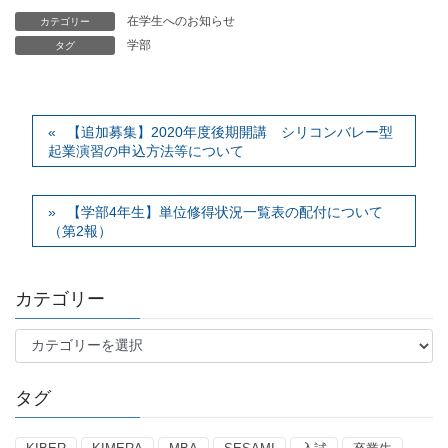
在学生へのお知らせ
カテゴリー
学部
タグ
【追加募集】2020年度後期開講 シリコンバレー型
起業演習の申込方法等について
【学部4年生】単位修得状況一覧表の配付について
（第2報）
カテゴリー
カ
テ
ゴ
タグ
リ
ー