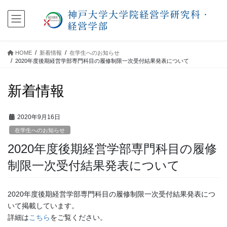
コ
ナ
ン
ビ
テ
ゲ
ン
ー
ツ
シ
HOME
新着情報
在学生へのお知らせ
に
ョ
2020年度後期経営学部専門科目の履修制限一次受付結果発表について
移
ン
動
に
新着情報
移
動
2020年9月16日
在学生へのお知らせ
2020年度後期経営学部専門科目の履修
制限一次受付結果発表について
2020年度後期経営学部専門科目の履修制限一次受付結果発表につ
いて掲載しています。
詳細は
こちら
をご覧ください。