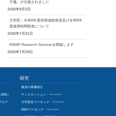
方箋』が出版されました
2026年8月3日
大学院：令和8年度前期成績発表及び令和8年
度後期時間割表について
2026年7月31日
KIMAP Research Seminarを開催します
2026年7月29日
研究
教員の著書紹介
士課程）
ディスカッション・ペーパー
プログ
大学院生ワーキング・ペーパー
MBAワーキング・ぺーパー