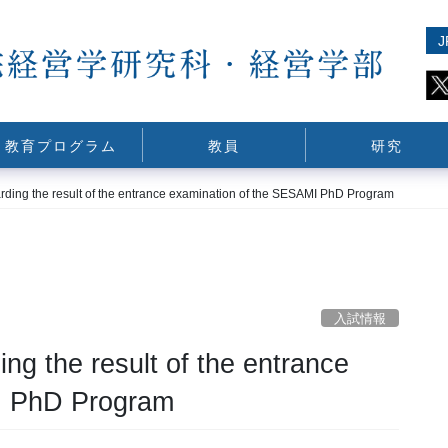
J
教育プログラム
教員
研究
e result of the entrance examination of the SESAMI PhD Program
入試情報
e result of the entrance
I PhD Program