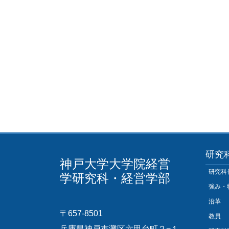
研究
神戸大学大学院経営
研究科
学研究科・経営学部
強み・
沿革
〒657-8501
教員
兵庫県神戸市灘区六甲台町２−１