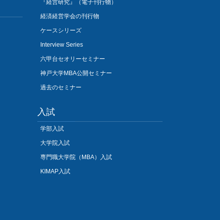
『経営研究』（電子刊行物）
経済経営学会の刊行物
ケースシリーズ
Interview Series
六甲台セオリーセミナー
神戸大学MBA公開セミナー
過去のセミナー
入試
学部入試
大学院入試
専門職大学院（MBA）入試
KIMAP入試