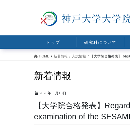
コ
ナ
ン
ビ
テ
ゲ
ン
ー
ツ
シ
に
ョ
トップ
研究科について
移
ン
動
に
HOME
新着情報
入試情報
【大学院合格発表】Regarding th
移
動
新着情報
2020年11月13日
【大学院合格発表】Regarding th
examination of the SESAM