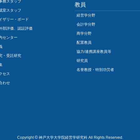
事務スタッフ
教員
成室スタッフ
経営学分野
イザリー・ボード
会計学分野
外部評価、認証評価
商学分野
内センター
配置教員
義
協力/連携講座教員等
究・受託研究
研究員
集
名誉教授・特別功労者
クセス
合わせ
©
Copyright
神戸大学大学院経営学研究科 All Rights Reserved.