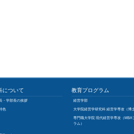
科について
教育プログラム
長・学部長の挨拶
経営学部
特色
大学院経営学研究科 経営学専攻（博
専門職大学院 現代経営学専攻（MBA
ラム）