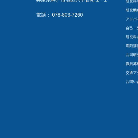
研究科
研究助
電話： 078-803-7260
アドバ
自己・
研究科
寄附講
共同研
職員募
交通ア
お問い