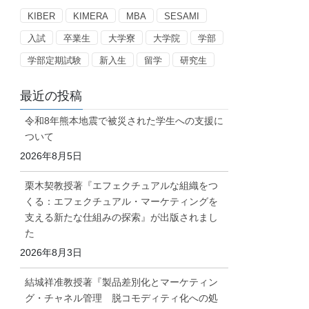
ー
KIBER
KIMERA
MBA
SESAMI
入試
卒業生
大学寮
大学院
学部
学部定期試験
新入生
留学
研究生
最近の投稿
令和8年熊本地震で被災された学生への支援に
ついて
2026年8月5日
栗木契教授著『エフェクチュアルな組織をつ
くる：エフェクチュアル・マーケティングを
支える新たな仕組みの探索』が出版されまし
た
2026年8月3日
結城祥准教授著『製品差別化とマーケティン
グ・チャネル管理 脱コモディティ化への処