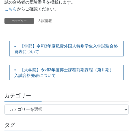
試の合格者の受験番号を掲載します。
こちら
からご確認ください。
入試情報
カテゴリー
【学部】令和3年度私費外国人特別学生入学試験合格
発表について
【大学院】令和3年度博士課程前期課程（第Ⅱ期）
入試合格発表について
カテゴリー
カ
テ
ゴ
タグ
リ
ー