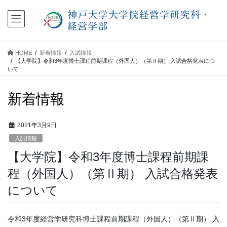
コ
ナ
ン
ビ
テ
ゲ
ン
ー
ツ
シ
HOME
新着情報
入試情報
に
ョ
【大学院】令和3年度博士課程前期課程（外国人）（第Ⅱ期） 入試合格発表につ
移
ン
いて
動
に
移
新着情報
動
2021年3月9日
入試情報
【大学院】令和3年度博士課程前期課
程（外国人）（第Ⅱ期） 入試合格発表
について
令和3年度経営学研究科博士課程前期課程（外国人）（第Ⅱ期） 入