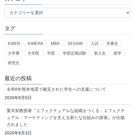
カ
テ
ゴ
タグ
リ
ー
KIBER
KIMERA
MBA
SESAMI
入試
卒業生
大学寮
大学院
学部
学部定期試験
新入生
留学
研究生
最近の投稿
令和8年熊本地震で被災された学生への支援について
2026年8月5日
栗木契教授著『エフェクチュアルな組織をつくる：エフェクチ
ュアル・マーケティングを支える新たな仕組みの探索』が出版
されました
2026年8月3日