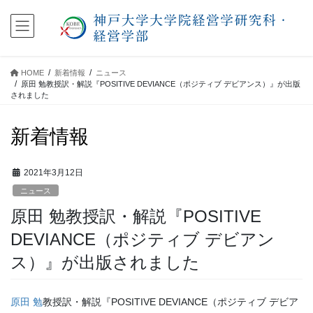
コ
ナ
ン
ビ
テ
ゲ
ン
ー
ツ
シ
HOME
新着情報
ニュース
に
ョ
原田 勉教授訳・解説『POSITIVE DEVIANCE（ポジティブ デビアンス）』が出版
移
ン
されました
動
に
移
新着情報
動
2021年3月12日
ニュース
原田 勉教授訳・解説『POSITIVE
DEVIANCE（ポジティブ デビアン
ス）』が出版されました
原田 勉
教授訳・解説『POSITIVE DEVIANCE（ポジティブ デビア