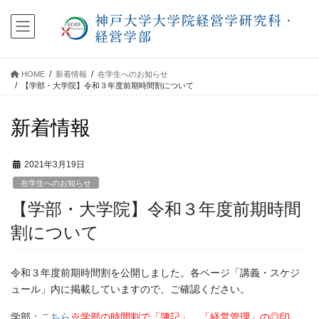
コ
ナ
ン
ビ
テ
ゲ
ン
ー
ツ
シ
HOME
新着情報
在学生へのお知らせ
に
ョ
【学部・大学院】令和３年度前期時間割について
移
ン
動
に
新着情報
移
動
2021年3月19日
在学生へのお知らせ
【学部・大学院】令和３年度前期時間
割について
令和３年度前期時間割を公開しました。各ページ「講義・スケジ
ュール」内に掲載していますので、ご確認ください。
学部：
こちら
※学部の時間割で
「簿記」、「経営管理」の◎印