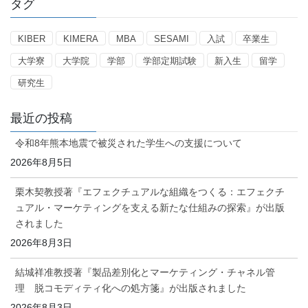
タグ
リ
ー
KIBER
KIMERA
MBA
SESAMI
入試
卒業生
大学寮
大学院
学部
学部定期試験
新入生
留学
研究生
最近の投稿
令和8年熊本地震で被災された学生への支援について
2026年8月5日
栗木契教授著『エフェクチュアルな組織をつくる：エフェクチ
ュアル・マーケティングを支える新たな仕組みの探索』が出版
されました
2026年8月3日
結城祥准教授著『製品差別化とマーケティング・チャネル管
理 脱コモディティ化への処方箋』が出版されました
2026年8月3日