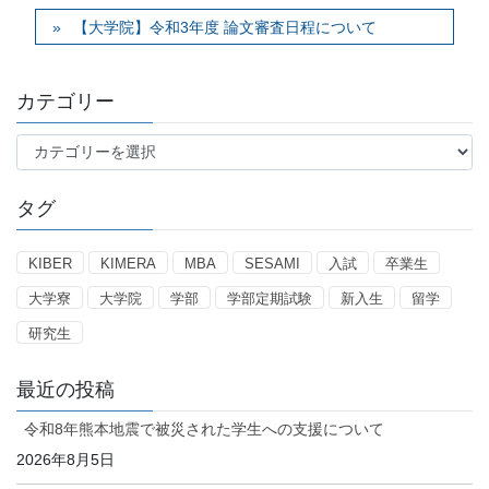
【大学院】令和3年度 論文審査日程について
カテゴリー
カ
テ
ゴ
タグ
リ
ー
KIBER
KIMERA
MBA
SESAMI
入試
卒業生
大学寮
大学院
学部
学部定期試験
新入生
留学
研究生
最近の投稿
令和8年熊本地震で被災された学生への支援について
2026年8月5日