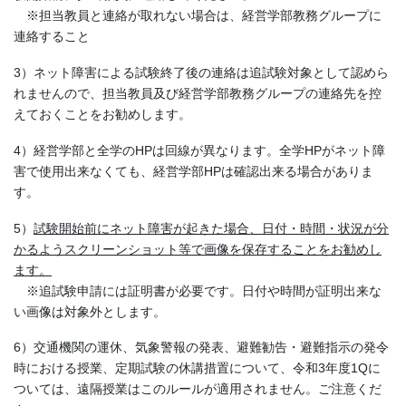
※担当教員と連絡が取れない場合は、経営学部教務グループに
連絡すること
3）ネット障害による試験終了後の連絡は追試験対象として認めら
れませんので、担当教員及び経営学部教務グループの連絡先を控
えておくことをお勧めします。
4）経営学部と全学のHPは回線が異なります。全学HPがネット障
害で使用出来なくても、経営学部HPは確認出来る場合がありま
す。
5）
試験開始前にネット障害が起きた場合、日付・時間・状況が分
かるようスクリーンショット等で画像を保存することをお勧めし
ます。
※追試験申請には証明書が必要です。日付や時間が証明出来な
い画像は対象外とします。
6）交通機関の運休、気象警報の発表、避難勧告・避難指示の発令
時における授業、定期試験の休講措置について、令和3年度1Qに
ついては、遠隔授業はこのルールが適用されません。ご注意くだ