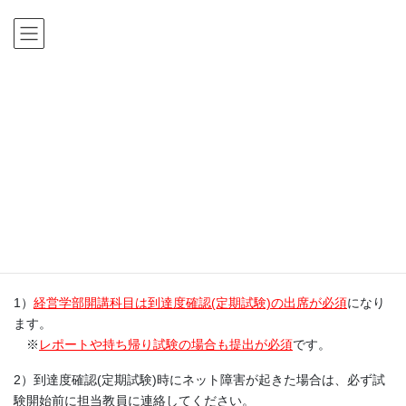
コ
ナ
ン
ビ
テ
ゲ
ン
ー
ツ
シ
HOME
新着情報
在学生へのお知らせ
到達度確認（定期試験）注意事項
に
ョ
移
ン
新着情報
動
に
移
動
2021年4月27日
在学生へのお知らせ
到達度確認（定期試験）注意事項
1）
経営学部開講科目は到達度確認(定期試験)の出席が必須
になり
ます。
※
レポートや持ち帰り試験の場合も提出が必須
です。
2）到達度確認(定期試験)時にネット障害が起きた場合は、必ず試
験開始前に担当教員に連絡してください。