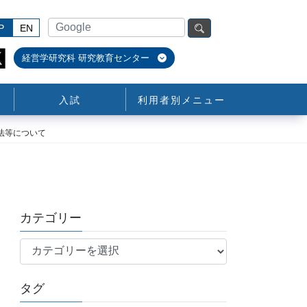
P
EN
経営学研究科 研究教育センター
入試
利用者別メニュー
法等について
カテゴリー
カ
テ
ゴ
タグ
リ