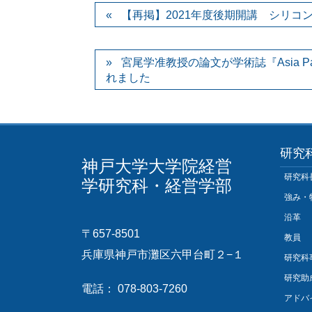
【再掲】2021年度後期開講 シリ
宮尾学准教授の論文が学術誌『Asia Pacific J
れました
研究
神戸大学大学院経営
研究科
学研究科・経営学部
強み・
沿革
〒657-8501
教員
兵庫県神戸市灘区六甲台町２−１
研究科
研究助
電話： 078-803-7260
アドバ