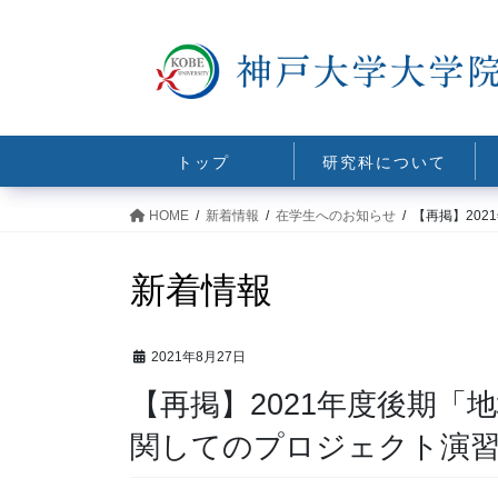
コ
ナ
ン
ビ
テ
ゲ
ン
ー
ツ
シ
に
ョ
トップ
研究科について
移
ン
動
に
HOME
新着情報
在学生へのお知らせ
【再掲】20
移
動
新着情報
2021年8月27日
【再掲】2021年度後期「
関してのプロジェクト演