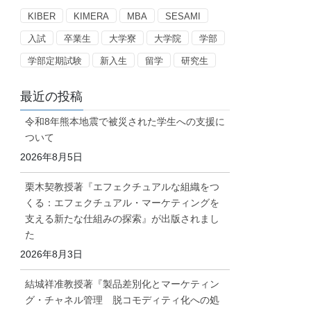
ー
KIBER
KIMERA
MBA
SESAMI
入試
卒業生
大学寮
大学院
学部
学部定期試験
新入生
留学
研究生
最近の投稿
令和8年熊本地震で被災された学生への支援に
ついて
2026年8月5日
栗木契教授著『エフェクチュアルな組織をつ
くる：エフェクチュアル・マーケティングを
支える新たな仕組みの探索』が出版されまし
た
2026年8月3日
結城祥准教授著『製品差別化とマーケティン
グ・チャネル管理 脱コモディティ化への処