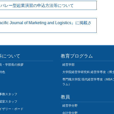
コンバレー型起業演習の申込方法等について
ournal of Marketing and Logistics』に掲載さ
科について
教育プログラム
長・学部長の挨拶
経営学部
特色
大学院経営学研究科 経営学専攻（博
専門職大学院 現代経営学専攻（MBA
ラム）
事務スタッフ
教員
成室スタッフ
経営学分野
イザリー・ボード
会計学分野