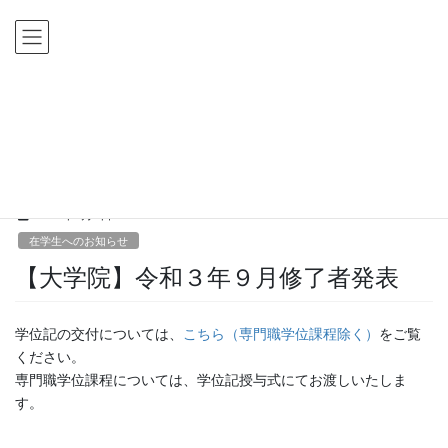
コ
ナ
ン
ビ
テ
ゲ
ン
ー
ツ
シ
HOME
新着情報
在学生へのお知らせ
【大学院】令和３年９月修了者発表
に
ョ
移
ン
新着情報
動
に
移
動
2021年9月9日
在学生へのお知らせ
【大学院】令和３年９月修了者発表
学位記の交付については、
こちら（専門職学位課程除く）
をご覧
ください。
専門職学位課程については、学位記授与式にてお渡しいたしま
す。