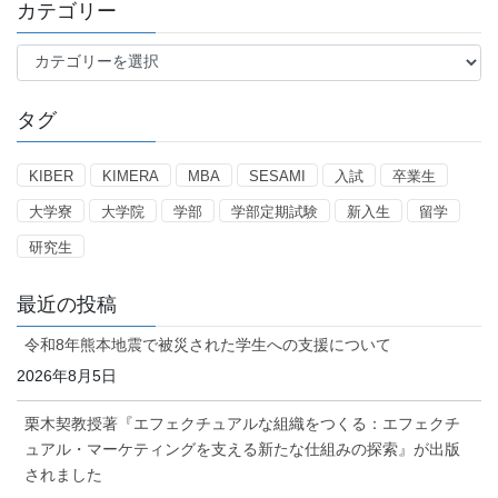
カテゴリー
カ
テ
ゴ
タグ
リ
ー
KIBER
KIMERA
MBA
SESAMI
入試
卒業生
大学寮
大学院
学部
学部定期試験
新入生
留学
研究生
最近の投稿
令和8年熊本地震で被災された学生への支援について
2026年8月5日
栗木契教授著『エフェクチュアルな組織をつくる：エフェクチ
ュアル・マーケティングを支える新たな仕組みの探索』が出版
されました