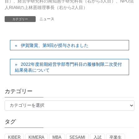
目）、経営学研究科の南知惠子研究科長（右から3人目）、NPO法
人RIAMの上林憲雄理事長（右から2人目）
ニュース
カテゴリー
伊賀隆賞、第9回が授与されました
2022年度前期経営学部専門科目の履修制限二次受付
結果発表について
カテゴリー
カ
テ
ゴ
タグ
リ
ー
KIBER
KIMERA
MBA
SESAMI
入試
卒業生