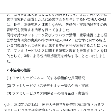
は、ファミリービジネスに関するネットワークやノウハウを保有
しており、同行と産学連携を行うことで、ファミリービジネス研
究・教育を加速化させることが期待されます。また、神戸大学経
営学研究科が設置した現代経営学会を母体とするNPO法人RIAM
は、長年、本研究科と連携しながら、先端的・実践的経営学の教
育研究を促進する活動を行ってきました。
同行が持つネットワーク及びノウハウの活用、産学連携による経
営学教育研究の実績を持つNPO法人RIAM、経営学に関する幅広
い専門知識をもつ研究者が属する本研究科が連携することによっ
て、ファミリービジネスに関する研究と教育を推進することを目
的として、3者による包括連携協定を締結することといたしまし
た。
2.本協定の概要
(1) ファミリービジネスに関する学術的な共同研究
(2) ファミリービジネス研究セミナー等の企画・実施
(3) ファミリービジネス関係者への研修企画・実施等
なお、本協定の活動は、神戸大学経営学研究科内に設置されるフ
ァミリービジネス研究教育センター（MUFGウェルスマネジメン