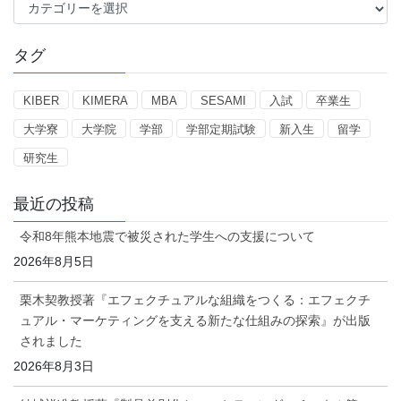
カ
テ
ゴ
タグ
リ
ー
KIBER
KIMERA
MBA
SESAMI
入試
卒業生
大学寮
大学院
学部
学部定期試験
新入生
留学
研究生
最近の投稿
令和8年熊本地震で被災された学生への支援について
2026年8月5日
栗木契教授著『エフェクチュアルな組織をつくる：エフェクチ
ュアル・マーケティングを支える新たな仕組みの探索』が出版
されました
2026年8月3日