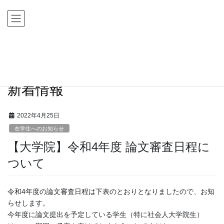
コ
ナ
ン
ビ
テ
ゲ
ン
ー
ツ
シ
HOME
新着情報
在学生へのお知らせ
に
ョ
【大学院】令和4年度 論文審査日程について
移
ン
動
に
新着情報
移
動
2022年4月25日
在学生へのお知らせ
【大学院】令和4年度 論文審査日程に
ついて
令和4年度の論文審査日程は下表のとおりとなりましたので、お知
らせします。
今年度に論文提出を予定している学生（特に社会人大学院生）