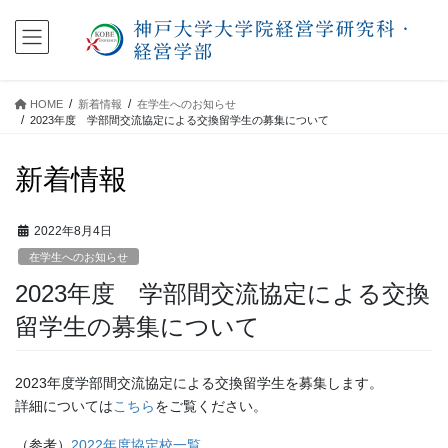
コ
ナ
ン
ビ
テ
ゲ
ン
ー
ツ
シ
HOME
新着情報
在学生へのお知らせ
に
ョ
2023年度 学部間交流協定による交換留学生の募集について
移
ン
動
に
新着情報
移
動
2022年8月4日
在学生へのお知らせ
2023年度 学部間交流協定による交換
留学生の募集について
2023年度学部間交流協定による交換留学生を募集します。
詳細については
こちら
をご覧ください。
（参考）
2022年度協定校一覧