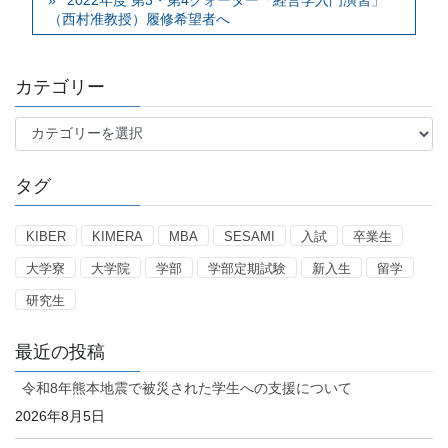
2022年度 第3・第4クォーター「経営学入門演習」
（西村准教授）履修希望者へ
カテゴリー
カ
テ
ゴ
タグ
リ
ー
KIBER
KIMERA
MBA
SESAMI
入試
卒業生
大学寮
大学院
学部
学部定期試験
新入生
留学
研究生
最近の投稿
令和8年熊本地震で被災された学生への支援について
2026年8月5日