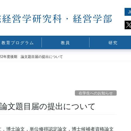
J
教育プログラム
教員
研究
022年度後期 論文題目届の提出について
在学生へのお知らせ
 論文題目届の提出について
位論文，博士論文，単位修得認定論文，博士候補者資格論文