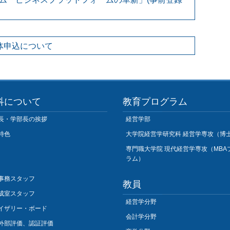
体申込について
科について
教育プログラム
長・学部長の挨拶
経営学部
特色
大学院経営学研究科 経営学専攻（博
専門職大学院 現代経営学専攻（MBA
ラム）
事務スタッフ
教員
成室スタッフ
経営学分野
イザリー・ボード
会計学分野
外部評価、認証評価