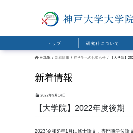
コ
ナ
ン
ビ
テ
ゲ
ン
ー
ツ
シ
に
ョ
トップ
研究科について
移
ン
動
に
HOME
新着情報
在学生へのお知らせ
【大学院】2
移
動
新着情報
2022年9月14日
【大学院】2022年度後期
2023(令和5)年1月に修士論文，専門職学