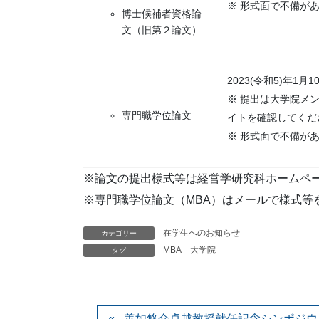
※ 形式面で不備が
博士候補者資格論
文（旧第２論文）
2023(令和5)年1
※ 提出は大学院メ
専門職学位論文
イトを確認してくだ
※ 形式面で不備が
※論文の提出様式等は経営学研究科ホームペ
※専門職学位論文（MBA）はメールで様式等
在学生へのお知らせ
カテゴリー
MBA
大学院
タグ
善如悠介卓越教授就任記念シンポジウ