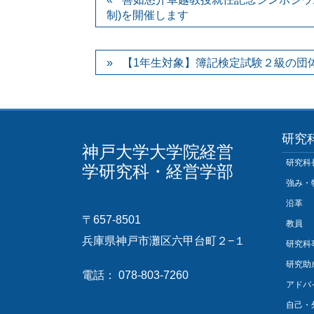
制)を開催します
【1年生対象】簿記検定試験２級の団
研究
神戸大学大学院経営
研究科
学研究科・経営学部
強み・
沿革
〒657-8501
教員
兵庫県神戸市灘区六甲台町２−１
研究科
研究助
電話： 078-803-7260
アドバ
自己・