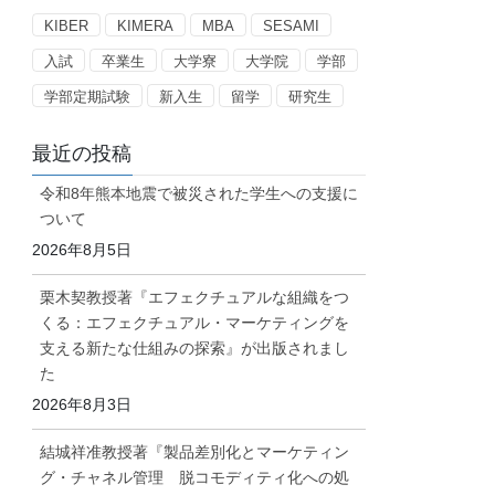
ー
KIBER
KIMERA
MBA
SESAMI
入試
卒業生
大学寮
大学院
学部
学部定期試験
新入生
留学
研究生
最近の投稿
令和8年熊本地震で被災された学生への支援に
ついて
2026年8月5日
栗木契教授著『エフェクチュアルな組織をつ
くる：エフェクチュアル・マーケティングを
支える新たな仕組みの探索』が出版されまし
た
2026年8月3日
結城祥准教授著『製品差別化とマーケティン
グ・チャネル管理 脱コモディティ化への処