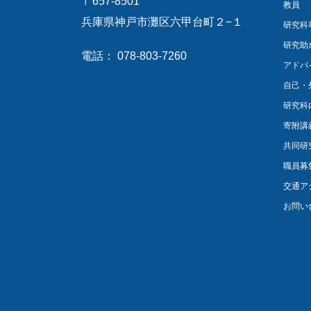
〒657-8501
教員
兵庫県神戸市灘区六甲台町２−１
研究科
研究助
電話： 078-803-7260
アドバ
自己・
研究科
寄附講
共同研
職員募
交通ア
お問い