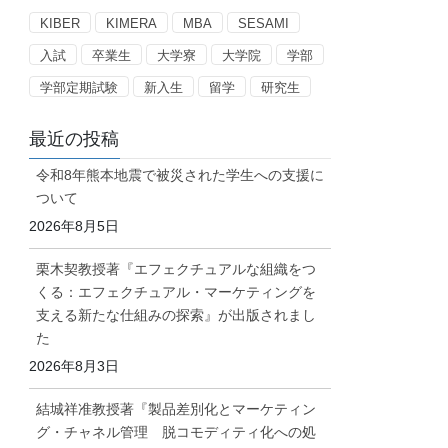
ー
KIBER
KIMERA
MBA
SESAMI
入試
卒業生
大学寮
大学院
学部
学部定期試験
新入生
留学
研究生
最近の投稿
令和8年熊本地震で被災された学生への支援に
ついて
2026年8月5日
栗木契教授著『エフェクチュアルな組織をつ
くる：エフェクチュアル・マーケティングを
支える新たな仕組みの探索』が出版されまし
た
2026年8月3日
結城祥准教授著『製品差別化とマーケティン
グ・チャネル管理 脱コモディティ化への処