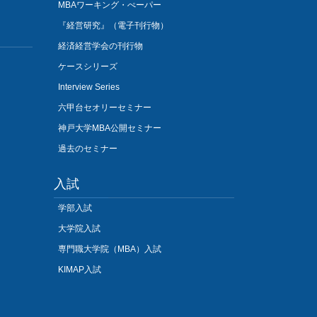
MBAワーキング・ぺーパー
『経営研究』（電子刊行物）
経済経営学会の刊行物
ケースシリーズ
Interview Series
六甲台セオリーセミナー
神戸大学MBA公開セミナー
過去のセミナー
入試
学部入試
大学院入試
専門職大学院（MBA）入試
KIMAP入試