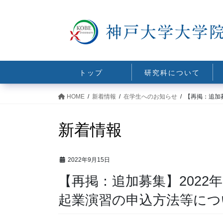
コ
ナ
ン
ビ
テ
ゲ
ン
ー
ツ
シ
に
ョ
トップ
研究科について
移
ン
動
に
HOME
新着情報
在学生へのお知らせ
【再掲：追加
移
動
新着情報
2022年9月15日
【再掲：追加募集】202
起業演習の申込方法等につ