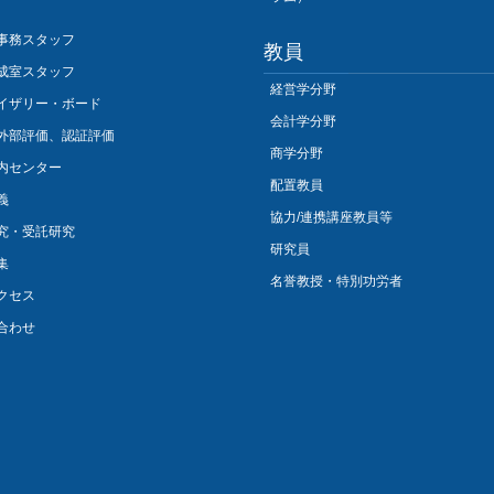
事務スタッフ
教員
成室スタッフ
経営学分野
イザリー・ボード
会計学分野
外部評価、認証評価
商学分野
内センター
配置教員
義
協力/連携講座教員等
究・受託研究
研究員
集
名誉教授・特別功労者
クセス
合わせ