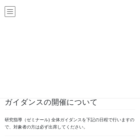
コ
ナ
ン
ビ
テ
ゲ
ン
ー
ツ
シ
HOME
新着情報
在学生へのお知らせ
に
ョ
令和5年度 研究指導(ゼミナール) 全体ガイダンスの開催について
移
ン
動
に
新着情報
移
動
2022年10月20日
在学生へのお知らせ
令和5年度 研究指導(ゼミナール) 全体
ガイダンスの開催について
研究指導（ゼミナール) 全体ガイダンスを下記の日程で行いますの
で、対象者の方は必ず出席してください。