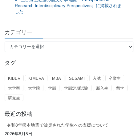
Research Interdisciplinary Perspectives』に掲載されま
した
カテゴリー
カ
テ
ゴ
タグ
リ
ー
KIBER
KIMERA
MBA
SESAMI
入試
卒業生
大学寮
大学院
学部
学部定期試験
新入生
留学
研究生
最近の投稿
令和8年熊本地震で被災された学生への支援について
2026年8月5日