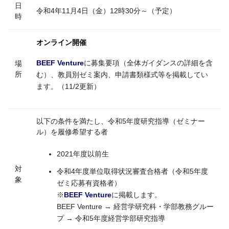
日
令和4年11月4日（金）12時30分～（予定）
時
オンライン開催
BEEF Venture
に募集要項（全体ガイダンスの詳細を含
場
所
む）、教員別ゼミ案内、申請書類様式等を掲載してい
ます。（11/2更新）
以下の条件を満たし、令和5年度研究指導（ゼミナー
ル）を履修希望する者
2021年度以前生
対
令和4年度単位取得状況審査合格者（令和5年度
象
ゼミ応募有資格者）
※
BEEF Venture
に掲載します。
BEEF Venture → 経営学研究科・学部教務グルー
プ → 令和5年度経営学部研究指導