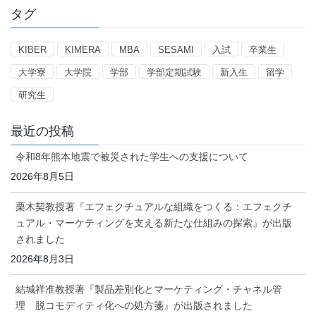
ゴ
タグ
リ
ー
KIBER
KIMERA
MBA
SESAMI
入試
卒業生
大学寮
大学院
学部
学部定期試験
新入生
留学
研究生
最近の投稿
令和8年熊本地震で被災された学生への支援について
2026年8月5日
栗木契教授著『エフェクチュアルな組織をつくる：エフェクチ
ュアル・マーケティングを支える新たな仕組みの探索』が出版
されました
2026年8月3日
結城祥准教授著『製品差別化とマーケティング・チャネル管
理 脱コモディティ化への処方箋』が出版されました