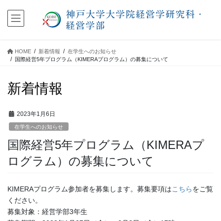
コ
ナ
ン
ビ
テ
ゲ
ン
ー
ツ
シ
HOME
新着情報
在学生へのお知らせ
に
ョ
国際経営5年プログラム（KIMERAプログラム）の募集について
移
ン
動
に
新着情報
移
動
2023年1月6日
在学生へのお知らせ
国際経営5年プログラム（KIMERAプ
ログラム）の募集について
KIMERAプログラム参加者を募集します。募集要項は
こちら
をご覧
ください。
募集対象：経営学部3年生