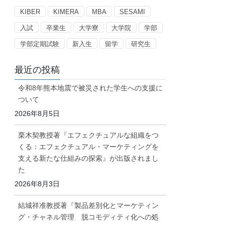
ー
KIBER
KIMERA
MBA
SESAMI
入試
卒業生
大学寮
大学院
学部
学部定期試験
新入生
留学
研究生
最近の投稿
令和8年熊本地震で被災された学生への支援に
ついて
2026年8月5日
栗木契教授著『エフェクチュアルな組織をつ
くる：エフェクチュアル・マーケティングを
支える新たな仕組みの探索』が出版されまし
た
2026年8月3日
結城祥准教授著『製品差別化とマーケティン
グ・チャネル管理 脱コモディティ化への処