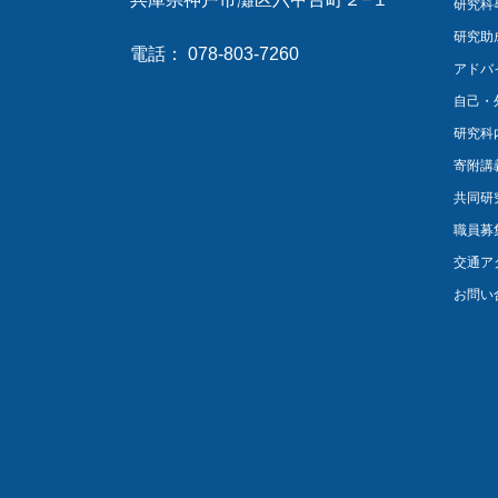
研究科
研究助
電話： 078-803-7260
アドバ
自己・
研究科
寄附講
共同研
職員募
交通ア
お問い