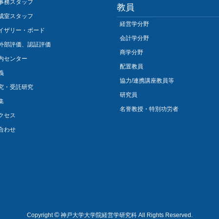
事務スタッフ
教員
成室スタッフ
経営学分野
イザリー・ボード
会計学分野
外部評価、認証評価
商学分野
内センター
配置教員
義
協力/連携講座教員等
究・受託研究
研究員
集
名誉教授・特別功労者
クセス
合わせ
©
Copyright
神戸大学大学院経営学研究科 All Rights Reserved.