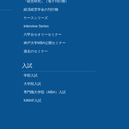
『経営研究』（電子刊行物）
経済経営学会の刊行物
ケースシリーズ
Interview Series
六甲台セオリーセミナー
神戸大学MBA公開セミナー
過去のセミナー
入試
学部入試
大学院入試
専門職大学院（MBA）入試
KIMAP入試