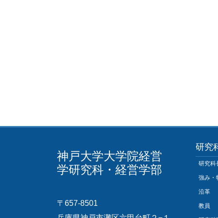
研究
神戸大学大学院経営
研究科
学研究科・経営学部
強み・
沿革
〒657-8501
教員
兵庫県神戸市灘区六甲台町２−１