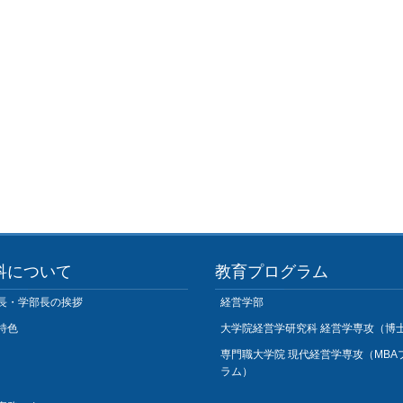
科について
教育プログラム
長・学部長の挨拶
経営学部
特色
大学院経営学研究科 経営学専攻（博
専門職大学院 現代経営学専攻（MBA
ラム）