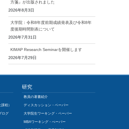
方箋』が出版されました
2026年8月3日
大学院：令和8年度前期成績発表及び令和8年
度後期時間割表について
2026年7月31日
KIMAP Research Seminarを開催します
2026年7月29日
研究
教員の著書紹介
士課程）
ディスカッション・ペーパー
プログ
大学院生ワーキング・ペーパー
MBAワーキング・ぺーパー