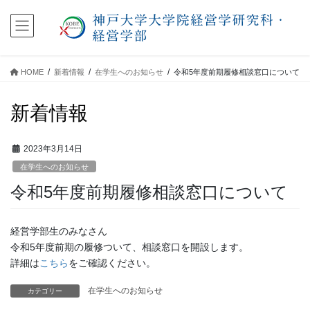
コ
ナ
ン
ビ
テ
ゲ
ン
ー
ツ
シ
HOME
新着情報
在学生へのお知らせ
令和5年度前期履修相談窓口について
に
ョ
移
ン
新着情報
動
に
移
動
2023年3月14日
在学生へのお知らせ
令和5年度前期履修相談窓口について
経営学部生のみなさん
令和5年度前期の履修ついて、相談窓口を開設します。
詳細は
こちら
をご確認ください。
在学生へのお知らせ
カテゴリー