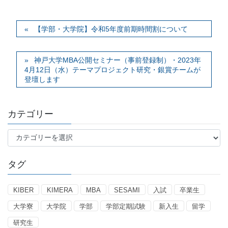
【学部・大学院】令和5年度前期時間割について
神戸大学MBA公開セミナー（事前登録制）・2023年
4月12日（水）テーマプロジェクト研究・銀賞チームが
登壇します
カテゴリー
カ
テ
ゴ
タグ
リ
ー
KIBER
KIMERA
MBA
SESAMI
入試
卒業生
大学寮
大学院
学部
学部定期試験
新入生
留学
研究生