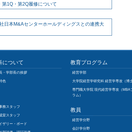
第1Q・第2Q履修について
社日本M&Aセンターホールディングスとの連携大
科について
教育プログラム
長・学部長の挨拶
経営学部
特色
大学院経営学研究科 経営学専攻（博
専門職大学院 現代経営学専攻（MBA
ラム）
事務スタッフ
教員
成室スタッフ
経営学分野
イザリー・ボード
会計学分野