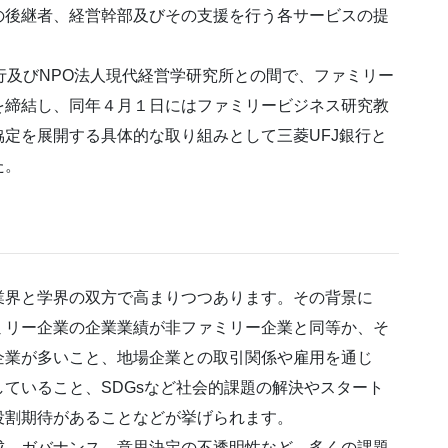
の後継者、経営幹部及びその支援を行う各サービスの提
。
銀行及びNPO法人現代経営学研究所との間で、ファミリー
を締結し、同年４月１日にはファミリービジネス研究教
定を展開する具体的な取り組みとして三菱UFJ銀行と
た。
業界と学界の双方で高まりつつあります。その背景に
ミリー企業の企業業績が非ファミリー企業と同等か、そ
企業が多いこと、地場企業との取引関係や雇用を通じ
ていること、SDGsなど社会的課題の解決やスタート
役割期待があることなどが挙げられます。
成、ガバナンス、意思決定の不透明性など、多くの課題