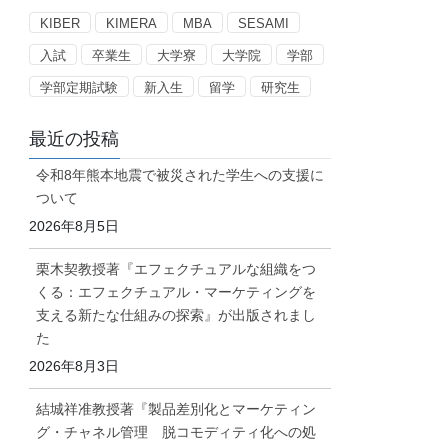
ー
KIBER
KIMERA
MBA
SESAMI
入試
卒業生
大学寮
大学院
学部
学部定期試験
新入生
留学
研究生
最近の投稿
令和8年熊本地震で被災された学生への支援に
ついて
2026年8月5日
栗木契教授著『エフェクチュアルな組織をつ
くる：エフェクチュアル・マーケティングを
支える新たな仕組みの探索』が出版されまし
た
2026年8月3日
結城祥准教授著『製品差別化とマーケティン
グ・チャネル管理 脱コモディティ化への処