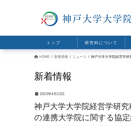
コ
ナ
ン
ビ
テ
ゲ
ン
ー
ツ
シ
に
ョ
トップ
研究科について
移
ン
動
に
HOME
新着情報
ニュース
神戸大学大学院経営学研
移
動
新着情報
2023年4月13日
神戸大学大学院経営学研究
の連携大学院に関する協定