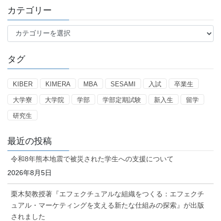
カテゴリー
カ
テ
ゴ
タグ
リ
ー
KIBER
KIMERA
MBA
SESAMI
入試
卒業生
大学寮
大学院
学部
学部定期試験
新入生
留学
研究生
最近の投稿
令和8年熊本地震で被災された学生への支援について
2026年8月5日
栗木契教授著『エフェクチュアルな組織をつくる：エフェクチ
ュアル・マーケティングを支える新たな仕組みの探索』が出版
されました