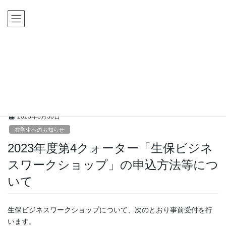
コ
ナ
ン
ビ
テ
ゲ
ン
ー
ツ
シ
HOME
新着情報
在学生へのお知らせ
に
ョ
2023年度第4クォーター「生保ビジネスワークショップ」の申込方法等について
移
ン
動
に
新着情報
移
動
2023年8月30日
在学生へのお知らせ
2023年度第4クォーター「生保ビジネ
スワークショップ」の申込方法等につ
いて
生保ビジネスワークショップについて、次のとおり事前受付を行
います。