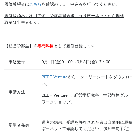
履修希望者は
こちら
を確認のうえ、申込みを行ってください。
履修取消不可科目です。受講者発表後、うりぼーネットから履修
取消は出来ません。
【経営学部生】※
専門科目
として履修登録します
申込受付
9月1日(金)9：00～9月8日(金)17：00
BEEF Venture
からエントリーシートをダウンロ
い。
申請方法
BEEF Venture → 経営学研究科・学部教務グル
ワークショップ」
選考の結果、受講を許可された者は自動的に履
受講者発表
ぼーネットで確認してください。(9月中旬予定）