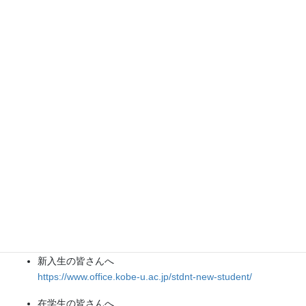
下記のページで学生生活に関する有益な情報が公開されていま
す。
経営学研究科・経営学部
在学生の方（学部）
https://www.b.kobe-u.ac.jp/ugrad/
在学生の方（大学院）
https://www.b.kobe-u.ac.jp/phd/
神戸大学全学ページ
新入生の皆さんへ
https://www.office.kobe-u.ac.jp/stdnt-new-student/
在学生の皆さんへ