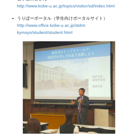
http://www.kobe-u.ac.jp/topics/visitor/sd/index.html
うりぼーポータル（学生向けポータルサイト）
http://www.office.kobe-u.ac.jp/stdnt-
kymsys/student/student.html