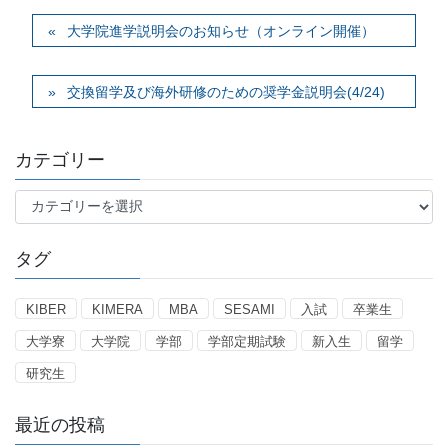
大学院進学説明会のお知らせ（オンライン開催）
交換留学及び海外研修のための奨学金説明会(4/24)
カテゴリー
カ
テ
ゴ
タグ
リ
ー
KIBER
KIMERA
MBA
SESAMI
入試
卒業生
大学寮
大学院
学部
学部定期試験
新入生
留学
研究生
最近の投稿