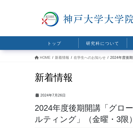
コ
ナ
ン
ビ
テ
ゲ
ン
ー
ツ
シ
に
ョ
トップ
研究科について
移
ン
動
に
HOME
新着情報
在学生へのお知らせ
2024年度
移
動
新着情報
2024年7月26日
2024年度後期開講「グ
ルティング」（金曜・3限