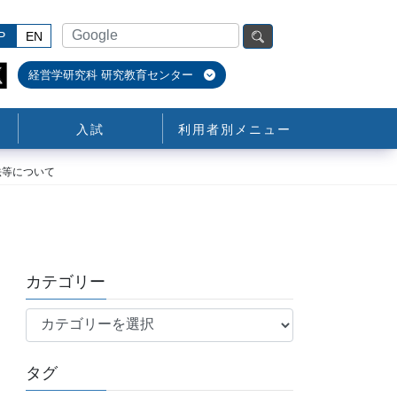
P
EN
経営学研究科 研究教育センター
入試
利用者別メニュー
法等について
カテゴリー
カ
テ
ゴ
タグ
リ