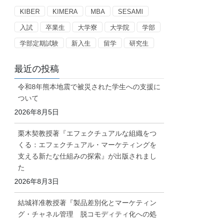
ー
KIBER
KIMERA
MBA
SESAMI
入試
卒業生
大学寮
大学院
学部
学部定期試験
新入生
留学
研究生
最近の投稿
令和8年熊本地震で被災された学生への支援に
ついて
2026年8月5日
栗木契教授著『エフェクチュアルな組織をつ
くる：エフェクチュアル・マーケティングを
支える新たな仕組みの探索』が出版されまし
た
2026年8月3日
結城祥准教授著『製品差別化とマーケティン
グ・チャネル管理 脱コモディティ化への処