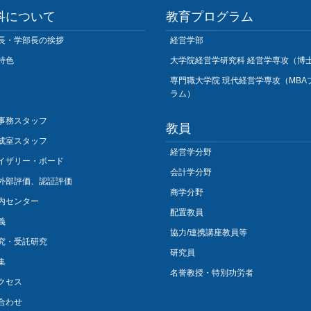
科について
教育プログラム
長・学部長の挨拶
経営学部
特色
大学院経営学研究科 経営学専攻（博
専門職大学院 現代経営学専攻（MBA
ラム）
事務スタッフ
教員
成室スタッフ
経営学分野
イザリー・ボード
会計学分野
外部評価、認証評価
商学分野
内センター
配置教員
義
協力/連携講座教員等
究・受託研究
研究員
集
名誉教授・特別功労者
クセス
合わせ