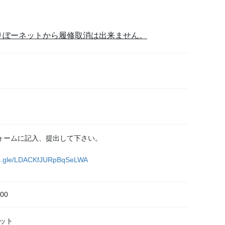
りぼーネットから履修取消は出来ません。
）
ォームに記入、提出して下さい。
rms.gle/LDACKfJURpBqSeLWA
00
ネット