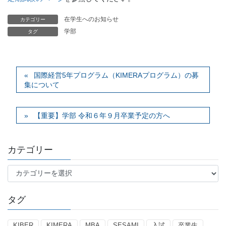
在学生へのお知らせ
カテゴリー
学部
タグ
国際経営5年プログラム（KIMERAプログラム）の募
集について
【重要】学部 令和６年９月卒業予定の方へ
カテゴリー
カ
テ
ゴ
タグ
リ
ー
KIBER
KIMERA
MBA
SESAMI
入試
卒業生