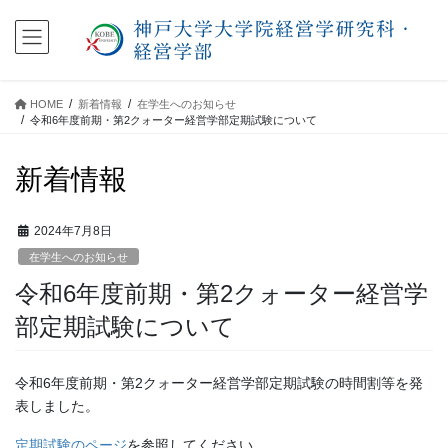
コ
ナ
ン
ビ
テ
ゲ
ン
ー
ツ
シ
HOME
新着情報
在学生へのお知らせ
に
ョ
令和6年度前期・第2クォーター経営学部定期試験について
移
ン
動
に
新着情報
移
動
2024年7月8日
在学生へのお知らせ
令和6年度前期・第2クォーター経営学
部定期試験について
令和6年度前期・第2クォーター経営学部定期試験の時間割等を発
表しました。
定期試験のページ
を参照してください。