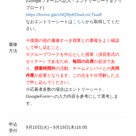
(Googleフォームへ記入・エントリーシートをアッ
プロード)
https://forms.gle/cNQRpKDswLmLTkai8
なおエントリーシートは
こちら
から取得してくだ
さい。
※後期の他の履修すべき授業との重複をよく確認
履修
して申し込むこと。
方法
※グループワークを中心とした授業（演習形式の
セミナー）であるため、
毎回の出席
が必須であ
り、
授業時間外
の活動、チームメンバーとの
共同
作業
が必要となります。この点を十分理解した上
で申し込んでください。
※応募者多数の場合はエントリーシート、
GoogleFormへの入力内容を参考にして選考しま
す。
申込
9月10日(火)～9月19日(木)16:00
受付