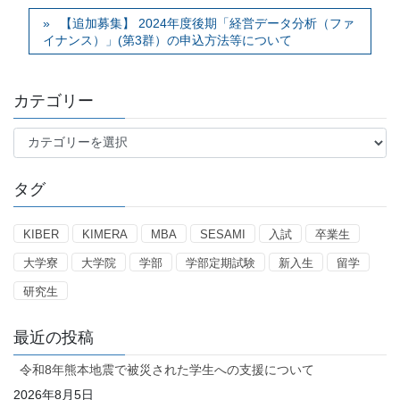
【追加募集】 2024年度後期「経営データ分析（ファ
イナンス）」(第3群）の申込方法等について
カテゴリー
カ
テ
ゴ
タグ
リ
ー
KIBER
KIMERA
MBA
SESAMI
入試
卒業生
大学寮
大学院
学部
学部定期試験
新入生
留学
研究生
最近の投稿
令和8年熊本地震で被災された学生への支援について
2026年8月5日