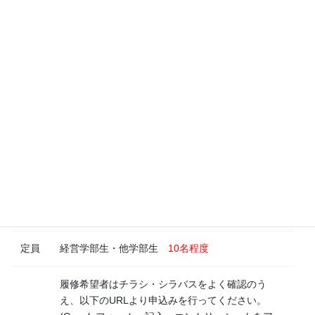
「スタートアップのビジネスプランニング」(木曜・3限）の追加
募集を行います。
「スタートアップのビジネスプランニング」チラシ
シラバスはこちら。
経営学部生用（第３群）
他学部生用（高度教養科目）
履修取消不可科目です。受講者発表後、うりぼーネットから履修
取消は出来ません。
経営学部2年生以上
対象
他学部3年以上（2016年度以降生）
定員
経営学部生・他学部生
10名程度
履修希望者はチラシ・シラバスをよく確認のう
え、以下のURLより申込みを行ってください。