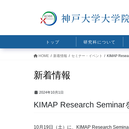
コ
ナ
ン
ビ
テ
ゲ
ン
ー
ツ
シ
に
ョ
トップ
研究科について
移
ン
動
に
HOME
新着情報
セミナー・イベント
KIMAP Rese
移
動
新着情報
2024年10月1日
KIMAP Research Semi
10月19日（土）に、KIMAP Research Seminar「From