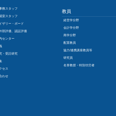
事務スタッフ
教員
成室スタッフ
経営学分野
イザリー・ボード
会計学分野
外部評価、認証評価
商学分野
内センター
配置教員
義
協力/連携講座教員等
究・受託研究
研究員
集
名誉教授・特別功労者
クセス
合わせ