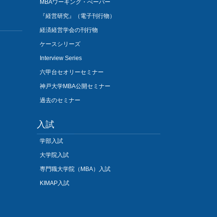
MBAワーキング・ぺーパー
『経営研究』（電子刊行物）
経済経営学会の刊行物
ケースシリーズ
Interview Series
六甲台セオリーセミナー
神戸大学MBA公開セミナー
過去のセミナー
入試
学部入試
大学院入試
専門職大学院（MBA）入試
KIMAP入試