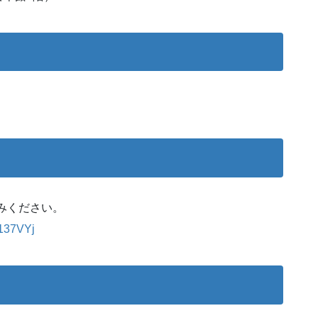
込みください。
C137VYj