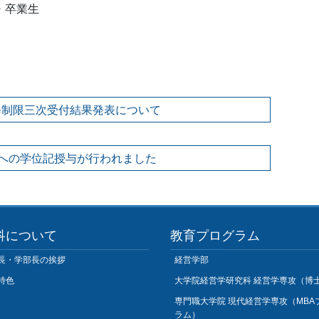
・卒業生
修制限三次受付結果発表について
）への学位記授与が行われました
科について
教育プログラム
長・学部長の挨拶
経営学部
特色
大学院経営学研究科 経営学専攻（博
専門職大学院 現代経営学専攻（MBA
ラム）