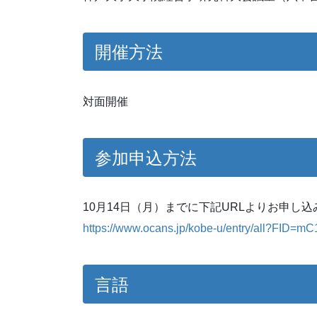
開催方法
対面開催
参加申込方法
10月14日（月）までに下記URLよりお申し
https://www.ocans.jp/kobe-u/entry/all?FID=m
言語