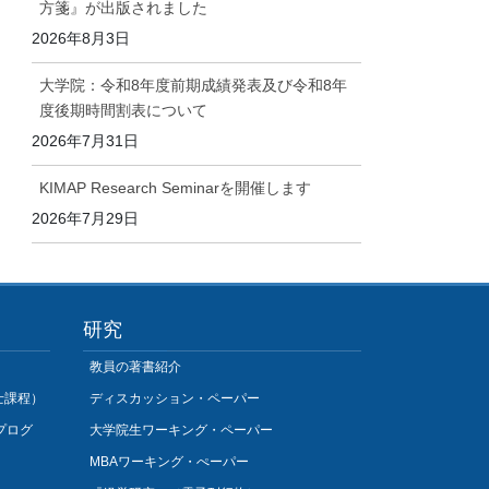
方箋』が出版されました
2026年8月3日
大学院：令和8年度前期成績発表及び令和8年
度後期時間割表について
2026年7月31日
KIMAP Research Seminarを開催します
2026年7月29日
研究
教員の著書紹介
士課程）
ディスカッション・ペーパー
プログ
大学院生ワーキング・ペーパー
MBAワーキング・ぺーパー