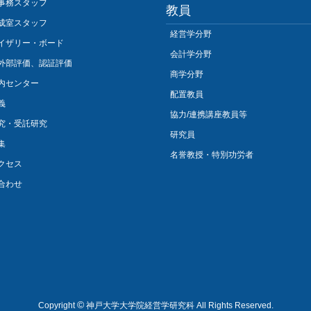
事務スタッフ
教員
成室スタッフ
経営学分野
イザリー・ボード
会計学分野
外部評価、認証評価
商学分野
内センター
配置教員
義
協力/連携講座教員等
究・受託研究
研究員
集
名誉教授・特別功労者
クセス
合わせ
©
Copyright
神戸大学大学院経営学研究科 All Rights Reserved.