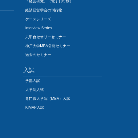
『経営研究』（電子刊行物）
経済経営学会の刊行物
ケースシリーズ
Interview Series
六甲台セオリーセミナー
神戸大学MBA公開セミナー
過去のセミナー
入試
学部入試
大学院入試
専門職大学院（MBA）入試
KIMAP入試