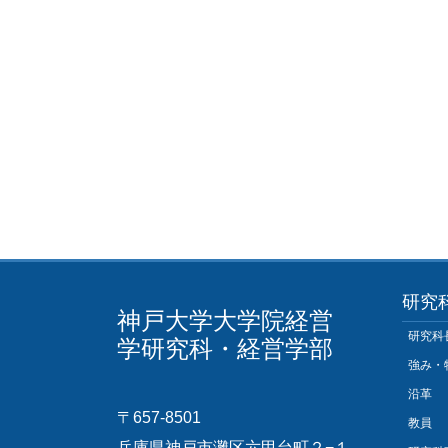
研究
神戸大学大学院経営
研究科
学研究科・経営学部
強み・
沿革
〒657-8501
教員
兵庫県神戸市灘区六甲台町２−１