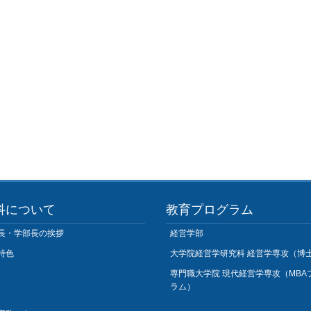
科について
教育プログラム
長・学部長の挨拶
経営学部
特色
大学院経営学研究科 経営学専攻（博
専門職大学院 現代経営学専攻（MBA
ラム）