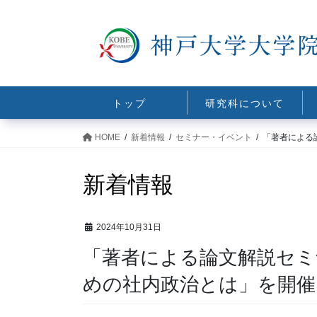
コ
ナ
ン
ビ
テ
ゲ
ン
ー
ツ
シ
に
ョ
トップ
研究科について
移
ン
動
に
HOME
新着情報
セミナー・イベント
「著者による
移
動
新着情報
2024年10月31日
「著者による論文解説セミ
めの社内政治とは」を開催