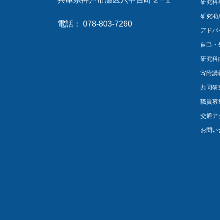
研究科
研究助
電話： 078-803-7260
アドバ
自己・
研究科
寄附講
共同研
職員募
交通ア
お問い