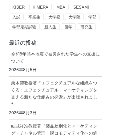
ー
KIBER
KIMERA
MBA
SESAMI
入試
卒業生
大学寮
大学院
学部
学部定期試験
新入生
留学
研究生
最近の投稿
令和8年熊本地震で被災された学生への支援に
ついて
2026年8月5日
栗木契教授著『エフェクチュアルな組織をつ
くる：エフェクチュアル・マーケティングを
支える新たな仕組みの探索』が出版されまし
た
2026年8月3日
結城祥准教授著『製品差別化とマーケティン
グ・チャネル管理 脱コモディティ化への処