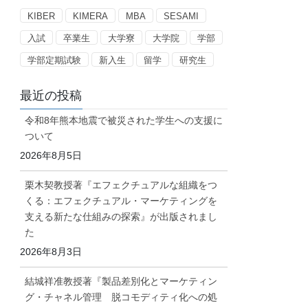
ー
KIBER
KIMERA
MBA
SESAMI
入試
卒業生
大学寮
大学院
学部
学部定期試験
新入生
留学
研究生
最近の投稿
令和8年熊本地震で被災された学生への支援に
ついて
2026年8月5日
栗木契教授著『エフェクチュアルな組織をつ
くる：エフェクチュアル・マーケティングを
支える新たな仕組みの探索』が出版されまし
た
2026年8月3日
結城祥准教授著『製品差別化とマーケティン
グ・チャネル管理 脱コモディティ化への処