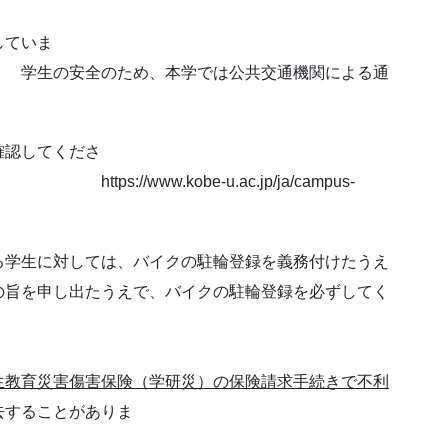
していま
、本学では公共交通機関による通
確認してくださ
e-u.ac.jp/ja/campus-
る学生に対しては、バイクの駐輪登録を義務付けたうえ
の旨を申し出たうえで、バイクの駐輪登録を必ずしてく
い。
生教育災害傷害保険（学研災）の保険請求手続きで不利
去することがありま