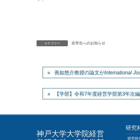
令和６年1
経営学部・経営学研
在学生へのお知らせ
カテゴリー
善如悠介教授の論文が
International Jo
【学部】令和7年度経営学部第3年次
研究
神戸大学大学院経営
研究科