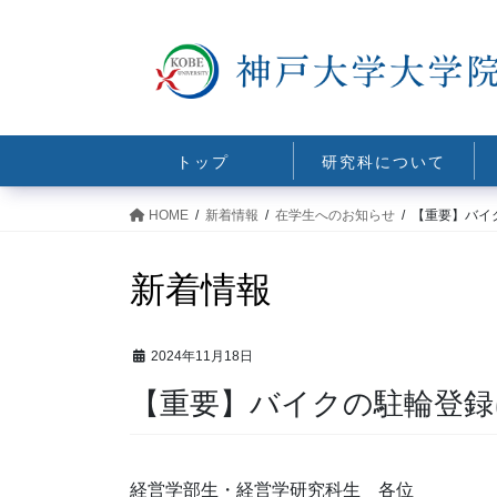
コ
ナ
ン
ビ
テ
ゲ
ン
ー
ツ
シ
に
ョ
トップ
研究科について
移
ン
動
に
HOME
新着情報
在学生へのお知らせ
【重要】バイ
移
動
新着情報
2024年11月18日
【重要】バイクの駐輪登録
経営学部生・経営学研究科生 各位