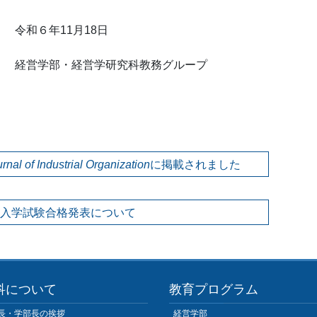
1月18日
究科教務グループ
urnal of Industrial Organization
に掲載されました
編入学試験合格発表について
科について
教育プログラム
長・学部長の挨拶
経営学部