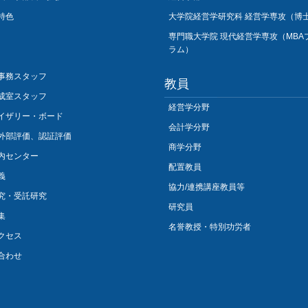
特色
大学院経営学研究科 経営学専攻（博
専門職大学院 現代経営学専攻（MBA
ラム）
事務スタッフ
教員
成室スタッフ
経営学分野
イザリー・ボード
会計学分野
外部評価、認証評価
商学分野
内センター
配置教員
義
協力/連携講座教員等
究・受託研究
研究員
集
名誉教授・特別功労者
クセス
合わせ