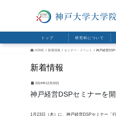
コ
ナ
ン
ビ
テ
ゲ
ン
ー
ツ
シ
に
ョ
トップ
研究科について
移
ン
動
に
HOME
新着情報
セミナー・イベント
神戸経営DS
移
動
新着情報
2024年12月20日
神戸経営DSPセミナーを
1月23日（木）に、神戸経営DSPセミナー「