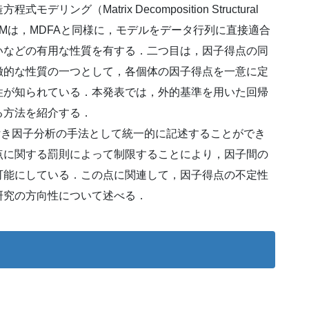
グ（Matrix Decomposition Structural
る．MDSEMは，MDFAと同様に，モデルをデータ行列に直接適合
いなどの有用な性質を有する．二つ目は，因子得点の同
徴的な性質の一つとして，各個体の因子得点を一意に定
性が知られている．本発表では，外的基準を用いた回帰
る方法を紹介する．
付き因子分析の手法として統一的に記述することができ
点に関する罰則によって制限することにより，因子間の
可能にしている．この点に関連して，因子得点の不定性
研究の方向性について述べる．