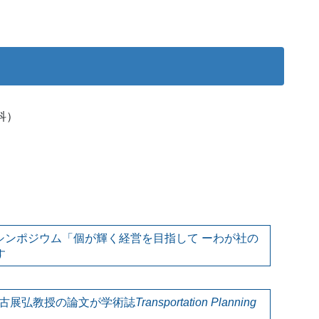
科）
シンポジウム「個が輝く経営を目指して ーわが社の
す
古展弘教授の論文が学術誌
Transportation Planning