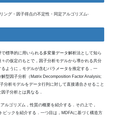
デリング・因子得点の不定性・同定アルゴリズム-
野で標準的に用いられる多変量データ解析法として知ら
種々の仮定のもとで，因子分析モデルから導かれる共分
するように，モデルが含むパラメータを推定する．一
atrix Decomposition Factor Analysis;
は因子分析モデルをデータ行列に対して直接適合させること
な因子分析とは異なる．
定アルゴリズム，性質の概要を紹介する．その上で，
のトピックを紹介する．一つ目は，MDFAに基づく構造方