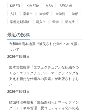
ー
KIBER
KIMERA
MBA
SESAMI
入試
卒業生
大学寮
大学院
学部
学部定期試験
新入生
留学
研究生
最近の投稿
令和8年熊本地震で被災された学生への支援に
ついて
2026年8月5日
栗木契教授著『エフェクチュアルな組織をつ
くる：エフェクチュアル・マーケティングを
支える新たな仕組みの探索』が出版されまし
た
2026年8月3日
結城祥准教授著『製品差別化とマーケティン
グ・チャネル管理 脱コモディティ化への処