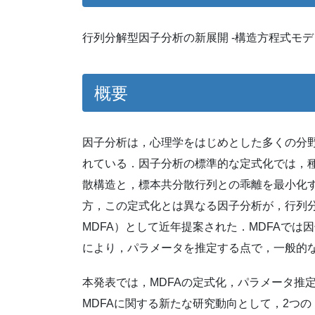
行列分解型因子分析の新展開 -構造方程式モ
概要
因子分析は，心理学をはじめとした多くの分
れている．因子分析の標準的な定式化では，
散構造と，標本共分散行列との乖離を最小化
方，この定式化とは異なる因子分析が，行列分解型因子分析（M
MDFA）として近年提案された．MDFAで
により，パラメータを推定する点で，一般的
本発表では，MDFAの定式化，パラメータ推
MDFAに関する新たな研究動向として，2つ