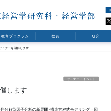
J
教育プログラム
教員
研究
Pセミナーを開催します
セミナー・イベント
開催します
行列分解型因子分析の新展開 -構造方程式モデリング・因