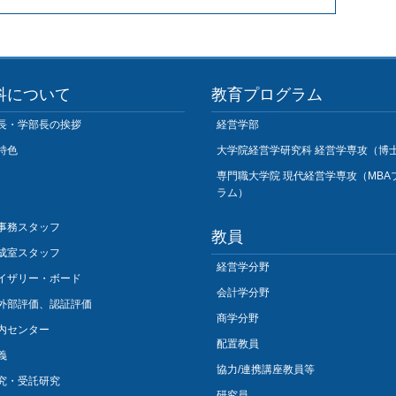
科について
教育プログラム
長・学部長の挨拶
経営学部
特色
大学院経営学研究科 経営学専攻（博
専門職大学院 現代経営学専攻（MBA
ラム）
事務スタッフ
教員
成室スタッフ
経営学分野
イザリー・ボード
会計学分野
外部評価、認証評価
商学分野
内センター
配置教員
義
協力/連携講座教員等
究・受託研究
研究員