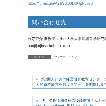
https://forms.gle/AYtWS1GDf94pPyes8
問い合わせ先
分寺杏介 准教授（神戸大学大学院経営学研究
bunji[at]bear.kobe-u.ac.jp
セミナー・イベント
カテゴリー
第2回人的資本経営研究教育センター
人的資本経営を鍛え直すー」を開催しま
博士課程後期課程の後藤佑司さんと三
and Technology
に掲載されました