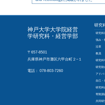
研究
神戸大学大学院経営
研究科
学研究科・経営学部
強み・
沿革
〒657-8501
教員
兵庫県神戸市灘区六甲台町２−１
研究科
研究助
電話： 078-803-7260
アドバ
自己・
研究科
寄附講
共同研