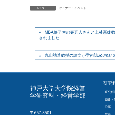
セミナー・イベント
カテゴリー
MBA修了生の秦真人さんと上林憲雄
されました
丸山祐造教授の論文が学術誌
Journal o
研究
神戸大学大学院経営
研究科
学研究科・経営学部
強み・
沿革
〒657-8501
教員