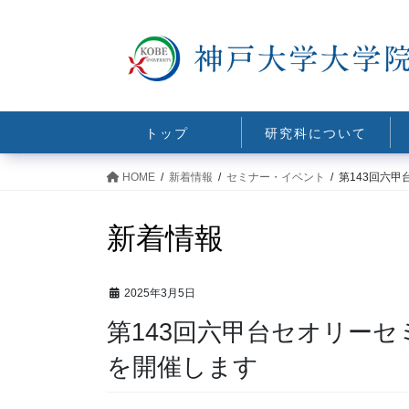
コ
ナ
ン
ビ
テ
ゲ
ン
ー
ツ
シ
に
ョ
トップ
研究科について
移
ン
動
に
HOME
新着情報
セミナー・イベント
第143回六
移
動
新着情報
2025年3月5日
第143回六甲台セオリー
を開催します