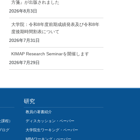
方箋』が出版されました
2026年8月3日
大学院：令和8年度前期成績発表及び令和8年
度後期時間割表について
2026年7月31日
KIMAP Research Seminarを開催します
2026年7月29日
研究
教員の著書紹介
士課程）
ディスカッション・ペーパー
プログ
大学院生ワーキング・ペーパー
MBAワーキング・ぺーパー