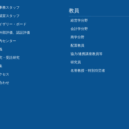
事務スタッフ
教員
成室スタッフ
経営学分野
イザリー・ボード
会計学分野
外部評価、認証評価
商学分野
内センター
配置教員
義
協力/連携講座教員等
究・受託研究
研究員
集
名誉教授・特別功労者
クセス
合わせ