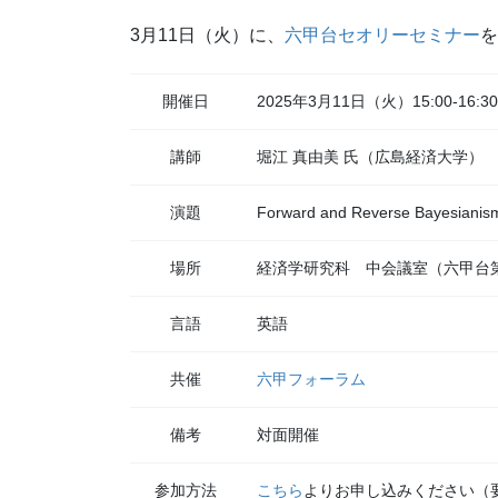
3月11日（火）に、
六甲台セオリーセミナー
を
開催日
2025年3月11日（火）15:00-16:30
講師
堀江 真由美 氏（広島経済大学）
演題
Forward and Reverse Bayesianism
場所
経済学研究科 中会議室（六甲台
言語
英語
共催
六甲フォーラム
備考
対面開催
参加方法
こちら
よりお申し込みください（