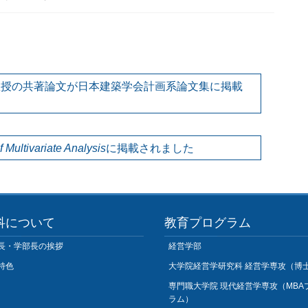
教授の共著論文が日本建築学会計画系論文集に掲載
f Multivariate Analysis
に掲載されました
科について
教育プログラム
長・学部長の挨拶
経営学部
特色
大学院経営学研究科 経営学専攻（博
専門職大学院 現代経営学専攻（MBA
ラム）