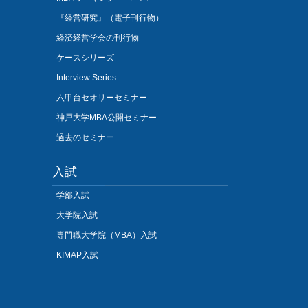
『経営研究』（電子刊行物）
経済経営学会の刊行物
ケースシリーズ
Interview Series
六甲台セオリーセミナー
神戸大学MBA公開セミナー
過去のセミナー
入試
学部入試
大学院入試
専門職大学院（MBA）入試
KIMAP入試