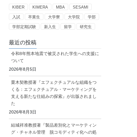
ー
KIBER
KIMERA
MBA
SESAMI
入試
卒業生
大学寮
大学院
学部
学部定期試験
新入生
留学
研究生
最近の投稿
令和8年熊本地震で被災された学生への支援に
ついて
2026年8月5日
栗木契教授著『エフェクチュアルな組織をつ
くる：エフェクチュアル・マーケティングを
支える新たな仕組みの探索』が出版されまし
た
2026年8月3日
結城祥准教授著『製品差別化とマーケティン
グ・チャネル管理 脱コモディティ化への処