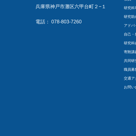
兵庫県神戸市灘区六甲台町２−１
研究科
研究助
電話： 078-803-7260
アドバ
自己・
研究科
寄附講
共同研
職員募
交通ア
お問い