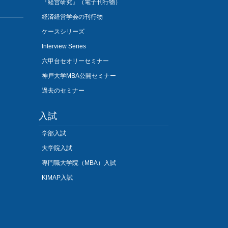
『経営研究』（電子刊行物）
経済経営学会の刊行物
ケースシリーズ
Interview Series
六甲台セオリーセミナー
神戸大学MBA公開セミナー
過去のセミナー
入試
学部入試
大学院入試
専門職大学院（MBA）入試
KIMAP入試