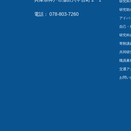
研究科
研究助
電話： 078-803-7260
アドバ
自己・
研究科
寄附講
共同研
職員募
交通ア
お問い