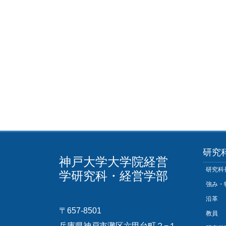
研究
神戸大学大学院経営
研究科
学研究科・経営学部
強み・
沿革
〒657-8501
教員
兵庫県神戸市灘区六甲台町２−１