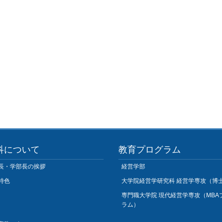
科について
教育プログラム
長・学部長の挨拶
経営学部
特色
大学院経営学研究科 経営学専攻（博
専門職大学院 現代経営学専攻（MBA
ラム）