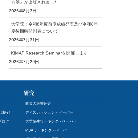
方箋』が出版されました
2026年8月3日
大学院：令和8年度前期成績発表及び令和8年
度後期時間割表について
2026年7月31日
KIMAP Research Seminarを開催します
2026年7月29日
研究
教員の著書紹介
士課程）
ディスカッション・ペーパー
プログ
大学院生ワーキング・ペーパー
MBAワーキング・ぺーパー