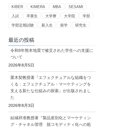
ー
KIBER
KIMERA
MBA
SESAMI
入試
卒業生
大学寮
大学院
学部
学部定期試験
新入生
留学
研究生
最近の投稿
令和8年熊本地震で被災された学生への支援に
ついて
2026年8月5日
栗木契教授著『エフェクチュアルな組織をつ
くる：エフェクチュアル・マーケティングを
支える新たな仕組みの探索』が出版されまし
た
2026年8月3日
結城祥准教授著『製品差別化とマーケティン
グ・チャネル管理 脱コモディティ化への処