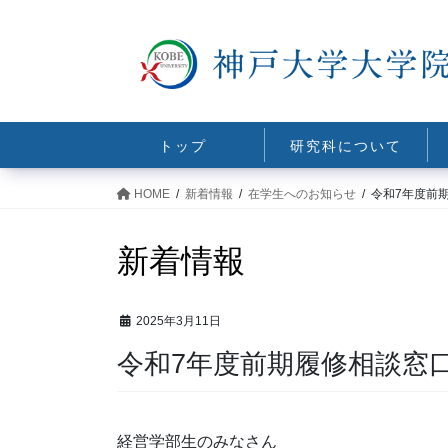
コ
ナ
ン
ビ
テ
ゲ
ン
ー
ツ
シ
に
ョ
トップ
研究科について
移
ン
動
に
HOME
新着情報
在学生へのお知らせ
令和7年度前
移
動
新着情報
2025年3月11日
令和7年度前期履修相談窓
経営学部生のみなさん