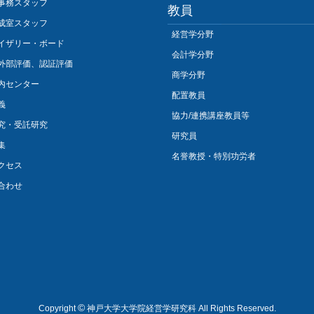
事務スタッフ
教員
成室スタッフ
経営学分野
イザリー・ボード
会計学分野
外部評価、認証評価
商学分野
内センター
配置教員
義
協力/連携講座教員等
究・受託研究
研究員
集
名誉教授・特別功労者
クセス
合わせ
©
Copyright
神戸大学大学院経営学研究科 All Rights Reserved.