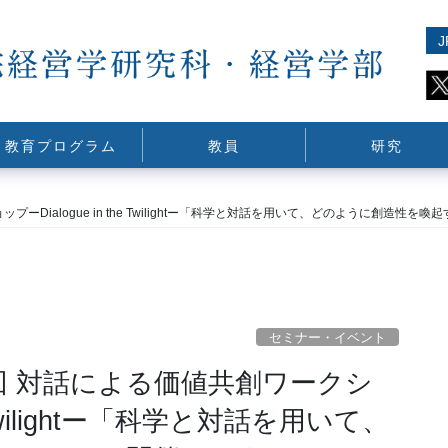
J
教育プログラム
教員
研究
Dialogue in the Twilightー「科学と対話を用いて、どのように創造性を
セミナー・イベント
回 対話による価値共創ワークシ
e Twilightー「科学と対話を用いて、