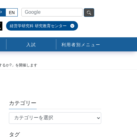
P
EN
経営学研究科 研究教育センター
入試
利用者別メニュー
喚起するか?」を開催します
カテゴリー
カ
テ
ゴ
タグ