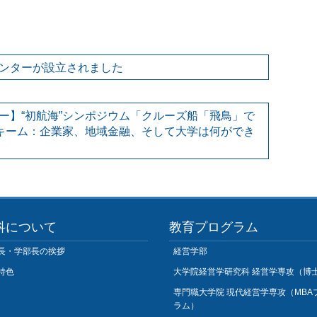
ンターが設立されました
ー】“初航海”シンポジウム「クルーズ船「飛鳥」で
キーム：企業家、地域金融、そして大学は何ができ
科について
教育プログラム
長・学部長の挨拶
経営学部
特色
大学院経営学研究科 経営学専攻（博
専門職大学院 現代経営学専攻（MBA
ラム）