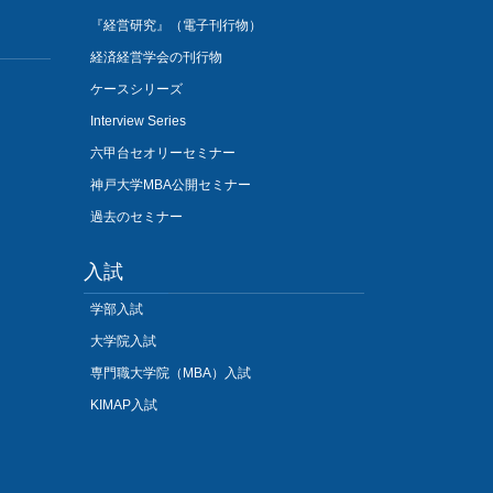
『経営研究』（電子刊行物）
経済経営学会の刊行物
ケースシリーズ
Interview Series
六甲台セオリーセミナー
神戸大学MBA公開セミナー
過去のセミナー
入試
学部入試
大学院入試
専門職大学院（MBA）入試
KIMAP入試