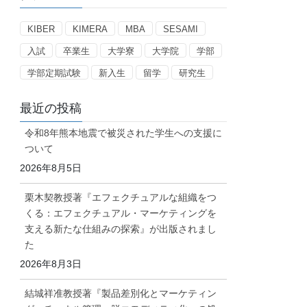
リ
ー
KIBER
KIMERA
MBA
SESAMI
入試
卒業生
大学寮
大学院
学部
学部定期試験
新入生
留学
研究生
最近の投稿
令和8年熊本地震で被災された学生への支援に
ついて
2026年8月5日
栗木契教授著『エフェクチュアルな組織をつ
くる：エフェクチュアル・マーケティングを
支える新たな仕組みの探索』が出版されまし
た
2026年8月3日
結城祥准教授著『製品差別化とマーケティン