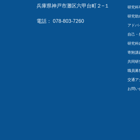
兵庫県神戸市灘区六甲台町２−１
研究科
研究助
電話： 078-803-7260
アドバ
自己・
研究科
寄附講
共同研
職員募
交通ア
お問い