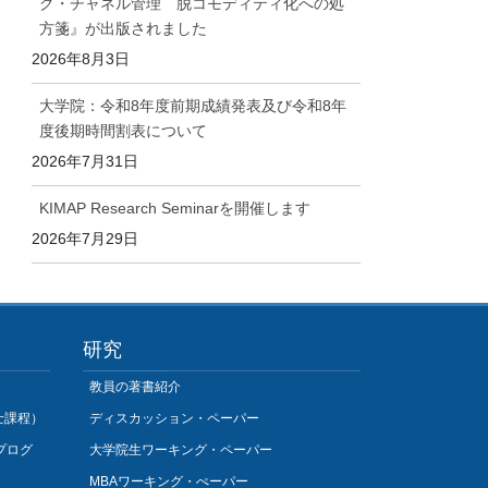
グ・チャネル管理 脱コモディティ化への処
方箋』が出版されました
2026年8月3日
大学院：令和8年度前期成績発表及び令和8年
度後期時間割表について
2026年7月31日
KIMAP Research Seminarを開催します
2026年7月29日
研究
教員の著書紹介
士課程）
ディスカッション・ペーパー
プログ
大学院生ワーキング・ペーパー
MBAワーキング・ぺーパー