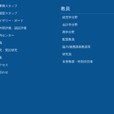
事務スタッフ
教員
成室スタッフ
経営学分野
イザリー・ボード
会計学分野
外部評価、認証評価
商学分野
内センター
配置教員
義
協力/連携講座教員等
究・受託研究
研究員
集
名誉教授・特別功労者
クセス
合わせ