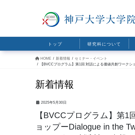
コ
ナ
ン
ビ
テ
ゲ
ン
ー
ツ
シ
に
ョ
トップ
研究科について
移
ン
動
に
HOME
新着情報
セミナー・イベント
移
【BVCCプログラム】第1回 対話による価値共創ワークショップー
動
新着情報
2025年5月30日
【BVCCプログラム】第1
ョップーDialogue in th