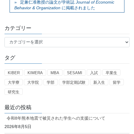
定兼仁准教授の論文が学術誌
Journal of Economic
Behavior & Organization
に掲載されました
カテゴリー
カ
テ
ゴ
タグ
リ
ー
KIBER
KIMERA
MBA
SESAMI
入試
卒業生
大学寮
大学院
学部
学部定期試験
新入生
留学
研究生
最近の投稿
令和8年熊本地震で被災された学生への支援について
2026年8月5日