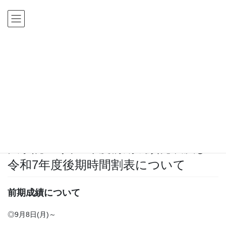
コ
ナ
ン
ビ
テ
ゲ
ン
ー
ツ
シ
HOME
新着情報
在学生へのお知らせ
に
ョ
大学院：令和7年度前期成績発表及び令和7年度後期時間割表について
移
ン
動
に
新着情報
移
動
2025年7月25日
在学生へのお知らせ
大学院：令和7年度前期成績発表及び
令和7年度後期時間割表について
前期成績について
◎9月8日(月)～