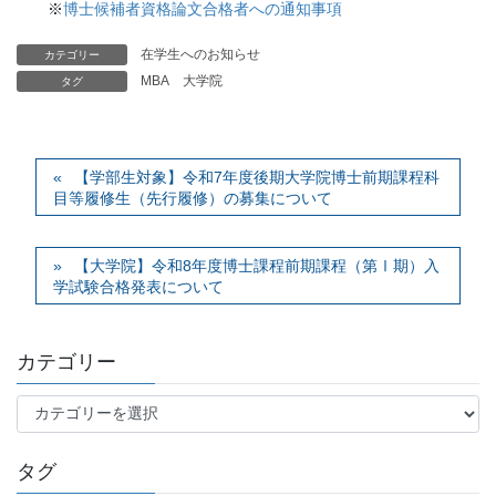
※
博士候補者資格論文合格者への通知事項
在学生へのお知らせ
カテゴリー
MBA
大学院
タグ
【学部生対象】令和7年度後期大学院博士前期課程科
目等履修生（先行履修）の募集について
【大学院】令和8年度博士課程前期課程（第Ⅰ期）入
学試験合格発表について
カテゴリー
カ
テ
ゴ
タグ
リ