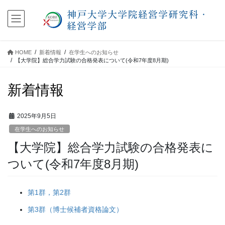
コ
ナ
ン
ビ
テ
ゲ
ン
ー
ツ
シ
HOME
新着情報
在学生へのお知らせ
に
ョ
【大学院】総合学力試験の合格発表について(令和7年度8月期)
移
ン
動
に
新着情報
移
動
2025年9月5日
在学生へのお知らせ
【大学院】総合学力試験の合格発表に
ついて(令和7年度8月期)
第1群，第2群
第3群（博士候補者資格論文）