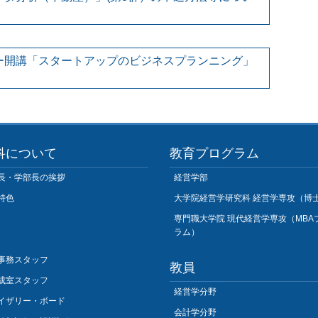
ター開講「スタートアップのビジネスプランニング」
科について
教育プログラム
長・学部長の挨拶
経営学部
特色
大学院経営学研究科 経営学専攻（博
専門職大学院 現代経営学専攻（MBA
ラム）
事務スタッフ
教員
成室スタッフ
経営学分野
イザリー・ボード
会計学分野