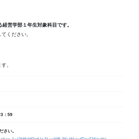
ある経営学部１年生対象科目です。
してください。
ます。
23：59
ださい。
/1cliyw-J-yi2HlbiHDqtUoJjLuvWfL3KuWyoxfTpuFfA/edit
）