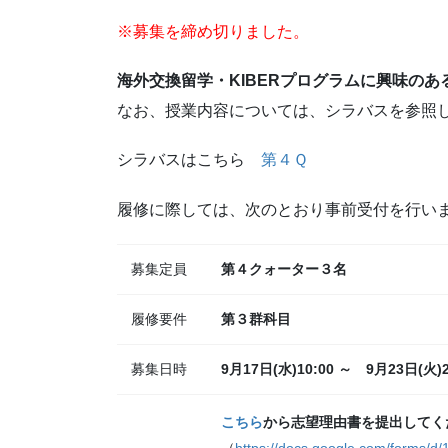
※募集を締め切りました。
海外交換留学・KIBERプログラムに興味の
なお、授業内容については、シラバスを参照
シラバスはこちら
第４Ｑ
履修に際しては、次のとおり事前受付を行い
募集定員
第４クォーター３名
履修要件
第３群科目
募集日時
9月17日(水)10:00 ～ 9月23日(火)
こちら
から志望理由書を提出してく
（
https://docs.google.com/forms/d