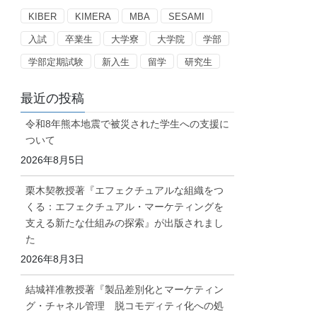
ー
KIBER
KIMERA
MBA
SESAMI
入試
卒業生
大学寮
大学院
学部
学部定期試験
新入生
留学
研究生
最近の投稿
令和8年熊本地震で被災された学生への支援に
ついて
2026年8月5日
栗木契教授著『エフェクチュアルな組織をつ
くる：エフェクチュアル・マーケティングを
支える新たな仕組みの探索』が出版されまし
た
2026年8月3日
結城祥准教授著『製品差別化とマーケティン
グ・チャネル管理 脱コモディティ化への処