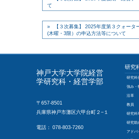
て
【３次募集】 2025年度第３クォー
(木曜・3限）の申込方法等について
研究
神戸大学大学院経営
研究科
学研究科・経営学部
強み・
沿革
〒657-8501
教員
兵庫県神戸市灘区六甲台町２−１
研究科
研究助
電話： 078-803-7260
アドバ