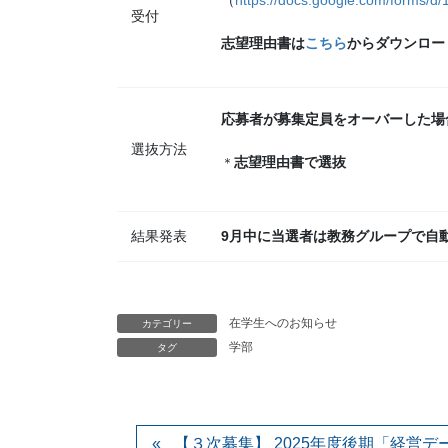
受付
志望理由書は
こちら
からダウンロー
応募者が募集定員をオーバーした場
選抜方法
志望理由書で選抜
＊
結果発表
9月中に当選者は教務グループで自
在学生へのお知らせ
カテゴリー
学部
タグ
【３次募集】 2025年度後期「経営