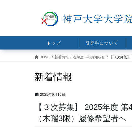
コ
ナ
ン
ビ
テ
ゲ
ン
ー
ツ
シ
に
ョ
トップ
研究科について
移
ン
動
に
HOME
新着情報
在学生へのお知らせ
【３次募集】 
移
動
新着情報
2025年9月16日
【３次募集】 2025年度
（木曜3限）履修希望者へ