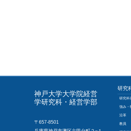
研究
神戸大学大学院経営
研究科
学研究科・経営学部
強み・
沿革
〒657-8501
教員
兵庫県神戸市灘区六甲台町２−１