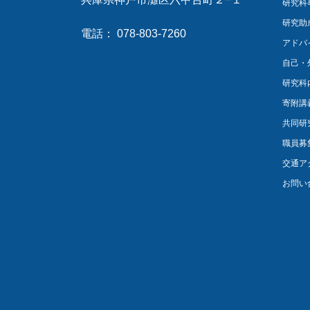
研究科
研究助
電話： 078-803-7260
アドバ
自己・
研究科
寄附講
共同研
職員募
交通ア
お問い