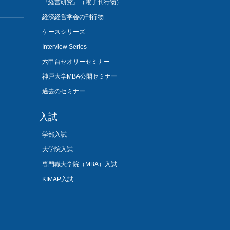
『経営研究』（電子刊行物）
経済経営学会の刊行物
ケースシリーズ
Interview Series
六甲台セオリーセミナー
神戸大学MBA公開セミナー
過去のセミナー
入試
学部入試
大学院入試
専門職大学院（MBA）入試
KIMAP入試