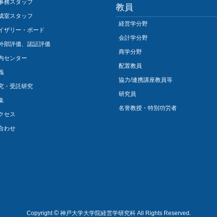
事務スタッフ
教員
成室スタッフ
経営学分野
イザリー・ボード
会計学分野
外部評価、認証評価
商学分野
内センター
配置教員
義
協力/連携講座教員等
究・受託研究
研究員
集
名誉教授・特別功労者
クセス
合わせ
©
Copyright
神戸大学大学院経営学研究科 All Rights Reserved.