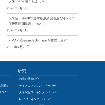
方箋』が出版されました
2026年8月3日
大学院：令和8年度前期成績発表及び令和8年
度後期時間割表について
2026年7月31日
KIMAP Research Seminarを開催します
2026年7月29日
研究
教員の著書紹介
士課程）
ディスカッション・ペーパー
プログ
大学院生ワーキング・ペーパー
MBAワーキング・ぺーパー