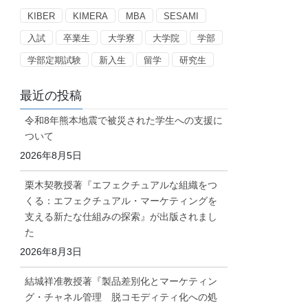
ー
KIBER
KIMERA
MBA
SESAMI
入試
卒業生
大学寮
大学院
学部
学部定期試験
新入生
留学
研究生
最近の投稿
令和8年熊本地震で被災された学生への支援に
ついて
2026年8月5日
栗木契教授著『エフェクチュアルな組織をつ
くる：エフェクチュアル・マーケティングを
支える新たな仕組みの探索』が出版されまし
た
2026年8月3日
結城祥准教授著『製品差別化とマーケティン
グ・チャネル管理 脱コモディティ化への処