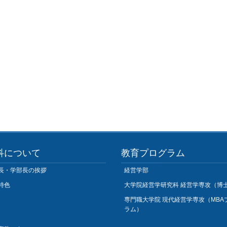
科について
教育プログラム
長・学部長の挨拶
経営学部
特色
大学院経営学研究科 経営学専攻（博
専門職大学院 現代経営学専攻（MBA
ラム）