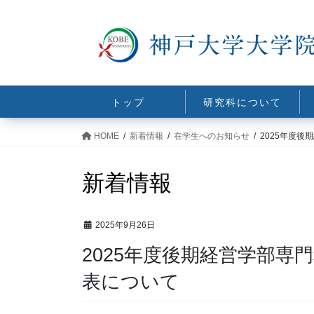
コ
ナ
ン
ビ
テ
ゲ
ン
ー
ツ
シ
に
ョ
トップ
研究科について
移
ン
動
に
HOME
新着情報
在学生へのお知らせ
2025年度
移
動
新着情報
2025年9月26日
2025年度後期経営学部専
表について