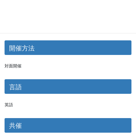
会場
六甲台第1キャンパス 第3学舎 中会議室
開催方法
対面開催
言語
英語
共催