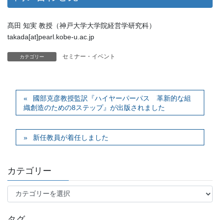
髙田 知実 教授（神戸大学大学院経営学研究科）
takada[at]pearl.kobe-u.ac.jp
セミナー・イベント
カテゴリー
國部克彦教授監訳『ハイヤーパーパス 革新的な組
織創造のための8ステップ』が出版されました
新任教員が着任しました
カテゴリー
カ
テ
ゴ
タグ