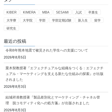
リ
ー
KIBER
KIMERA
MBA
SESAMI
入試
卒業生
大学寮
大学院
学部
学部定期試験
新入生
留学
研究生
最近の投稿
令和8年熊本地震で被災された学生への支援について
2026年8月5日
栗木契教授著『エフェクチュアルな組織をつくる：エフェクチ
ュアル・マーケティングを支える新たな仕組みの探索』が出版
されました
2026年8月3日
結城祥准教授著『製品差別化とマーケティング・チャネル管
理 脱コモディティ化への処方箋』が出版されました
2026年8月3日