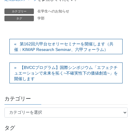
在学生へのお知らせ
カテゴリー
学部
タグ
第162回六甲台セオリーセミナーを開催します（共
催：KIMAP Research Seminar、六甲フォーラム）
【BVCCプログラム】国際シンポジウム「エフェクチ
ュエーションで未来を拓く~不確実性下の価値創造~」を
開催します
カテゴリー
カ
テ
ゴ
タグ
リ