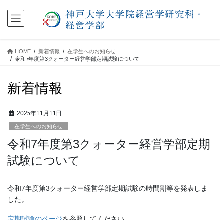
コ
ナ
ン
ビ
テ
ゲ
ン
ー
ツ
シ
HOME
新着情報
在学生へのお知らせ
に
ョ
令和7年度第3クォーター経営学部定期試験について
移
ン
動
に
新着情報
移
動
2025年11月11日
在学生へのお知らせ
令和7年度第3クォーター経営学部定期
試験について
令和7年度第3クォーター経営学部定期試験の時間割等を発表しま
した。
定期試験のページ
を参照してください。