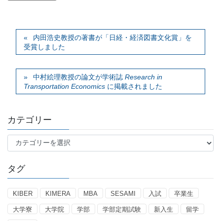
内田浩史教授の著書が「日経・経済図書文化賞」を
受賞しました
中村絵理教授の論文が学術誌
Research in
Transportation Economics
に掲載されました
カテゴリー
カ
テ
ゴ
タグ
リ
ー
KIBER
KIMERA
MBA
SESAMI
入試
卒業生
大学寮
大学院
学部
学部定期試験
新入生
留学