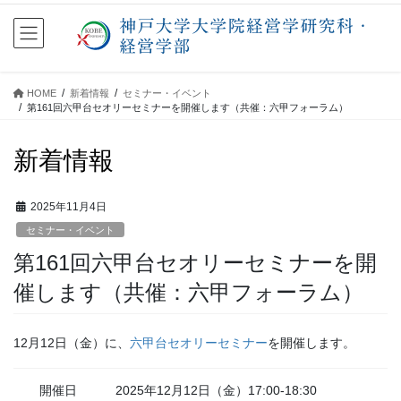
コ
ナ
ン
ビ
テ
ゲ
ン
ー
ツ
シ
HOME
新着情報
セミナー・イベント
に
ョ
第161回六甲台セオリーセミナーを開催します（共催：六甲フォーラム）
移
ン
動
に
新着情報
移
動
2025年11月4日
セミナー・イベント
第161回六甲台セオリーセミナーを開
催します（共催：六甲フォーラム）
12月12日（金）に、
六甲台セオリーセミナー
を開催します。
開催日
2025年12月12日（金）17:00-18:30