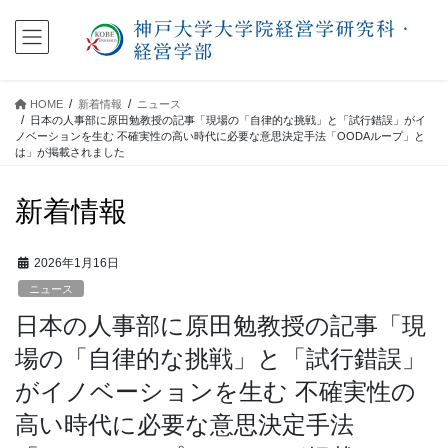
コ
ナ
ン
ビ
テ
ゲ
ン
ー
ツ
シ
HOME
新着情報
ニュース
に
ョ
日本の人事部に原田勉教授の記事「現場の「自律的な挑戦」と「試行錯誤」がイ
移
ン
ノベーションを生む 不確実性の高い時代に必要な意思決定手法「OODAループ」と
は」が掲載されました
動
に
移
動
新着情報
2026年1月16日
ニュース
日本の人事部に原田勉教授の記事「現
場の「自律的な挑戦」と「試行錯誤」
がイノベーションを生む 不確実性の
高い時代に必要な意思決定手法