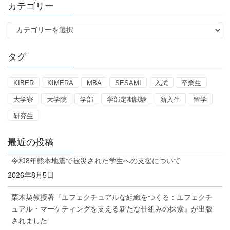
カテゴリー
カ
テ
ゴ
タグ
リ
ー
KIBER
KIMERA
MBA
SESAMI
入試
卒業生
大学寮
大学院
学部
学部定期試験
新入生
留学
研究生
最近の投稿
令和8年熊本地震で被災された学生への支援について
2026年8月5日
栗木契教授著『エフェクチュアルな組織をつくる：エフェクチ
ュアル・マーケティングを支える新たな仕組みの探索』が出版
されました