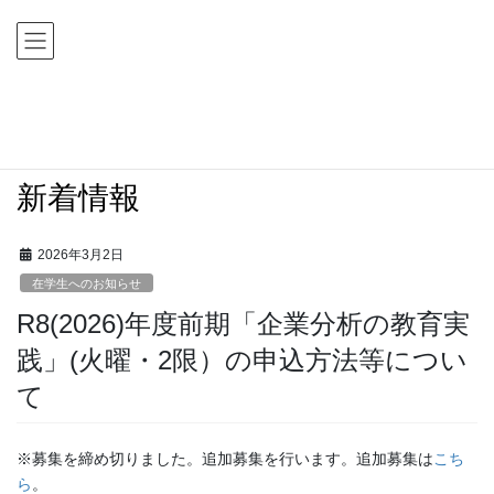
コ
ナ
ン
ビ
テ
ゲ
ン
ー
ツ
シ
HOME
新着情報
在学生へのお知らせ
に
ョ
R8(2026)年度前期「企業分析の教育実践」(火曜・2限）の申込方法等について
移
ン
動
に
新着情報
移
動
2026年3月2日
在学生へのお知らせ
R8(2026)年度前期「企業分析の教育実
践」(火曜・2限）の申込方法等につい
て
※募集を締め切りました。追加募集を行います。追加募集は
こち
ら
。