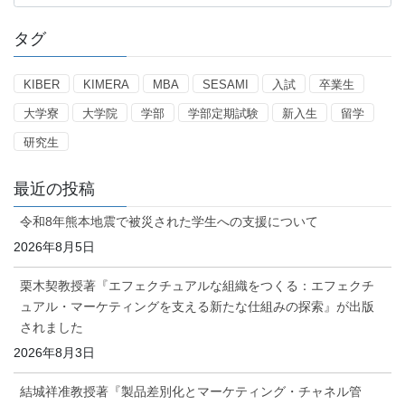
テ
ゴ
タグ
リ
ー
KIBER
KIMERA
MBA
SESAMI
入試
卒業生
大学寮
大学院
学部
学部定期試験
新入生
留学
研究生
最近の投稿
令和8年熊本地震で被災された学生への支援について
2026年8月5日
栗木契教授著『エフェクチュアルな組織をつくる：エフェクチ
ュアル・マーケティングを支える新たな仕組みの探索』が出版
されました
2026年8月3日
結城祥准教授著『製品差別化とマーケティング・チャネル管