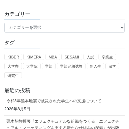
カテゴリー
カ
テ
ゴ
タグ
リ
ー
KIBER
KIMERA
MBA
SESAMI
入試
卒業生
大学寮
大学院
学部
学部定期試験
新入生
留学
研究生
最近の投稿
令和8年熊本地震で被災された学生への支援について
2026年8月5日
栗木契教授著『エフェクチュアルな組織をつくる：エフェクチ
ュアル・マーケティングを支える新たな仕組みの探索』が出版