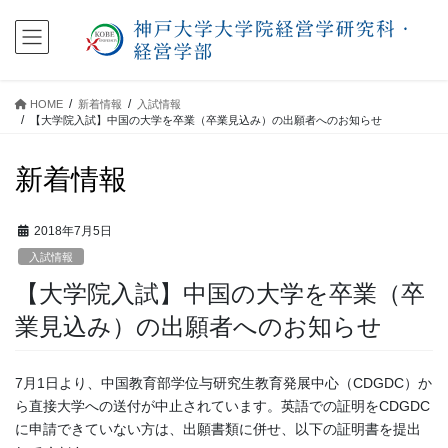
コ
ナ
ン
ビ
テ
ゲ
ン
ー
ツ
シ
HOME
新着情報
入試情報
に
ョ
【大学院入試】中国の大学を卒業（卒業見込み）の出願者へのお知らせ
移
ン
動
に
新着情報
移
動
2018年7月5日
入試情報
【大学院入試】中国の大学を卒業（卒
業見込み）の出願者へのお知らせ
7月1日より、中国教育部学位与研究生教育発展中心（CDGDC）か
ら直接大学への送付が中止されています。英語での証明をCDGDC
に申請できていない方は、出願書類に併せ、以下の証明書を提出