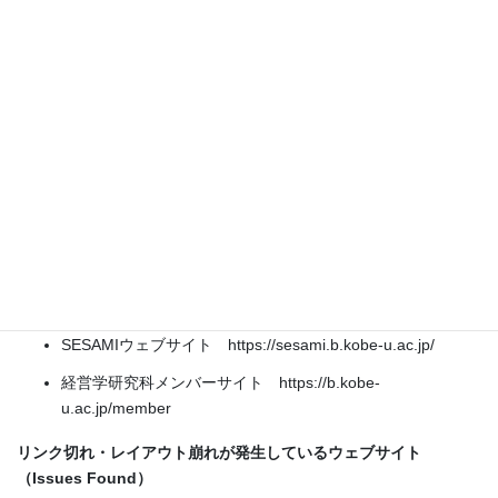
くお詫び申し上げます。
対象となるウェブサイトおよび現在の状況は、以下のとおりで
す。状況に進展があり次第、本ページにて随時お知らせいたしま
す。
Some of our websites are currently unavailable or not displaying
correctly. We apologize for the inconvenience.
Affected sites and current status are listed below. We will provide
updates on this page as soon as possible.
（2026年4月28日17:00更新）
閲覧できない状態のウェブサイト（Offline）
SESAMIウェブサイト https://sesami.b.kobe-u.ac.jp/
経営学研究科メンバーサイト https://b.kobe-
u.ac.jp/member
リンク切れ・レイアウト崩れが発生しているウェブサイト
（Issues Found）