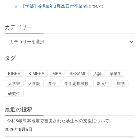
【学部】令和8年3月25日付卒業者について
カテゴリー
カ
テ
ゴ
タグ
リ
ー
KIBER
KIMERA
MBA
SESAMI
入試
卒業生
大学寮
大学院
学部
学部定期試験
新入生
留学
研究生
最近の投稿
令和8年熊本地震で被災された学生への支援について
2026年8月5日