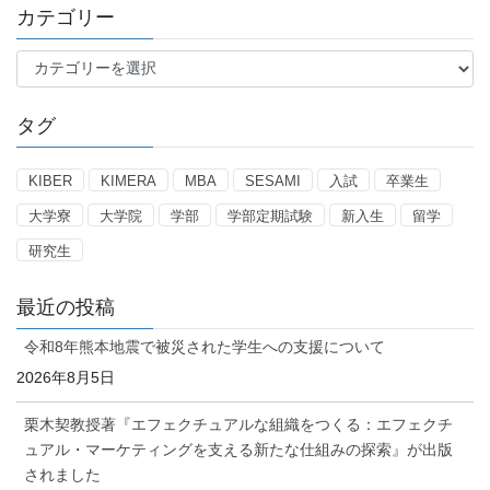
カテゴリー
カ
テ
ゴ
タグ
リ
ー
KIBER
KIMERA
MBA
SESAMI
入試
卒業生
大学寮
大学院
学部
学部定期試験
新入生
留学
研究生
最近の投稿
令和8年熊本地震で被災された学生への支援について
2026年8月5日
栗木契教授著『エフェクチュアルな組織をつくる：エフェクチ
ュアル・マーケティングを支える新たな仕組みの探索』が出版
されました