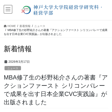
コ
ナ
ン
ビ
テ
ゲ
ン
ー
ツ
シ
HOME
新着情報
ニュース
に
ョ
MBA修了生の杉野祐介さんの著書『アクションファースト シリコンバレーで成果
移
ン
を出す日本企業CVC実践論』が出版されました
動
に
移
新着情報
動
2026年3月17日
ニュース
MBA修了生の杉野祐介さんの著書『ア
クションファースト シリコンバレー
で成果を出す日本企業CVC実践論』が
出版されました