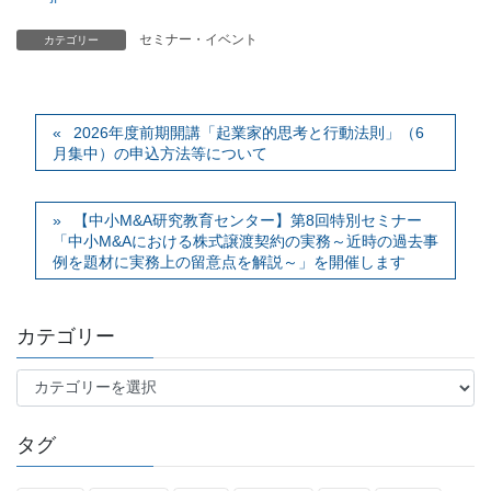
セミナー・イベント
カテゴリー
2026年度前期開講「起業家的思考と行動法則」（6
月集中）の申込方法等について
【中小M&A研究教育センター】第8回特別セミナー
「中小M&Aにおける株式譲渡契約の実務～近時の過去事
例を題材に実務上の留意点を解説～」を開催します
カテゴリー
カ
テ
ゴ
タグ
リ
ー